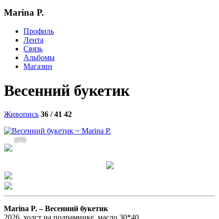
Marina P.
Профиль
Лента
Связь
Альбомы
Магазин
Весенний букетик
Живопись
36 / 41
42
2773
Marina P. –
Весенний букетик
2026, холст на подрамнике, масло 30*40