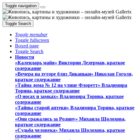
Toggle navigation
Toggle Search
Toggle menubar
Toggle fullscreen
Boxed page
Toggle Search
Новости
«Календарь майя» Виктории Ледерман, краткое
содержание
«Вечера на хуторе близ Диканьки» Николая Гоголя,
краткое содержание
«Тайна дома № 12 на улице Флоретт» Владимира
Торина, краткое содержание
«О носах и замка́х» Владимира Торина, краткое
содержание
«Тайны старой аптеки» Владимира Торина, краткое
содержание
«Они сражались за Родину» Михаила Шолохова,
краткое содержание
«Судьба человека» Михаила Шолохова, краткое
содержание