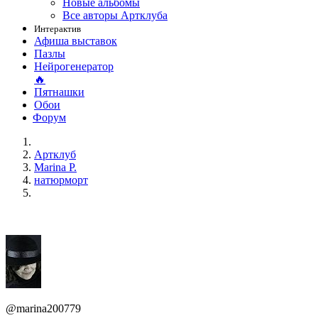
Новые альбомы
Все авторы Артклуба
Интерактив
Афиша выставок
Пазлы
Нейрогенератор
🔥
Пятнашки
Обои
Форум
Артклуб
Marina P.
натюрморт
@marina200779