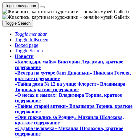
Toggle navigation
Toggle Search
Toggle menubar
Toggle fullscreen
Boxed page
Toggle Search
Новости
«Календарь майя» Виктории Ледерман, краткое
содержание
«Вечера на хуторе близ Диканьки» Николая Гоголя,
краткое содержание
«Тайна дома № 12 на улице Флоретт» Владимира
Торина, краткое содержание
«О носах и замка́х» Владимира Торина, краткое
содержание
«Тайны старой аптеки» Владимира Торина, краткое
содержание
«Они сражались за Родину» Михаила Шолохова,
краткое содержание
«Судьба человека» Михаила Шолохова, краткое
содержание