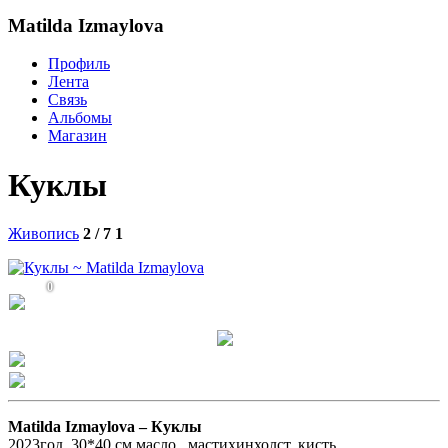
Matilda Izmaylova
Профиль
Лента
Связь
Альбомы
Магазин
Куклы
Живопись
2 / 7
1
0
Matilda Izmaylova –
Куклы
2023год, 30*40 см масло,, мастихинхолст, кисть