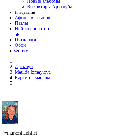
Новые альбомы
Все авторы Артклуба
Интерактив
Афиша выставок
Пазлы
Нейрогенератор
🔥
Пятнашки
Обои
Форум
Артклуб
Matilda Izmaylova
Картины маслом
@margoshapishet