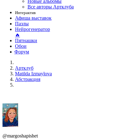
Новые альбомы
Все авторы Артклуба
Интерактив
Афиша выставок
Пазлы
Нейрогенератор
🔥
Пятнашки
Обои
Форум
Артклуб
Matilda Izmaylova
Абстракция
@margoshapishet