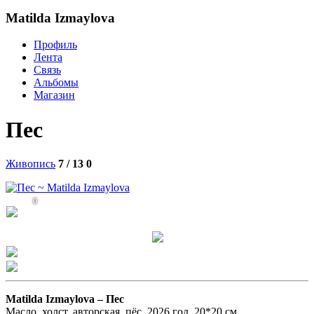
Matilda Izmaylova
Профиль
Лента
Связь
Альбомы
Магазин
Пес
Живопись
7 / 13
0
0
Matilda Izmaylova –
Пес
Масло, холст, авторская, пёс, 2026 год, 20*20 см