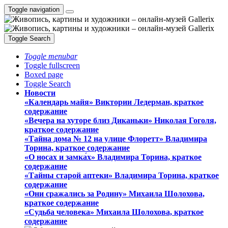
Toggle navigation
Toggle Search
Toggle menubar
Toggle fullscreen
Boxed page
Toggle Search
Новости
«Календарь майя» Виктории Ледерман, краткое
содержание
«Вечера на хуторе близ Диканьки» Николая Гоголя,
краткое содержание
«Тайна дома № 12 на улице Флоретт» Владимира
Торина, краткое содержание
«О носах и замка́х» Владимира Торина, краткое
содержание
«Тайны старой аптеки» Владимира Торина, краткое
содержание
«Они сражались за Родину» Михаила Шолохова,
краткое содержание
«Судьба человека» Михаила Шолохова, краткое
содержание