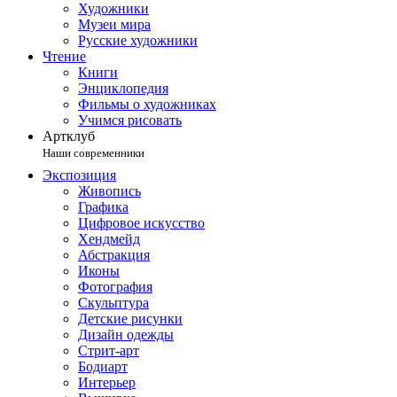
Художники
Музеи мира
Русские художники
Чтение
Книги
Энциклопедия
Фильмы о художниках
Учимся рисовать
Артклуб
Наши современники
Экспозиция
Живопись
Графика
Цифровое искусство
Хендмейд
Абстракция
Иконы
Фотография
Скульптура
Детские рисунки
Дизайн одежды
Стрит-арт
Бодиарт
Интерьер