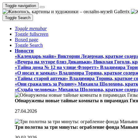
Toggle navigation
Toggle Search
Toggle menubar
Toggle fullscreen
Boxed page
Toggle Search
Новости
«Календарь майя» Виктории Ледерман, краткое содер
«Вечера на хуторе близ Диканьки» Николая Гоголя, к
«Тайна дома № 12 на улице Флоретт» Владимира Тори
«О носах и замка́х» Владимира Торина, краткое содер
«Тайны старой аптеки» Владимира Торина, краткое с
«Они сражались за Родину» Михаила Шолохова, кратк
«Судьба человека» Михаила Шолохова, краткое содер
Обнаружены новые тайные комнаты в пирамидах Гиз
27.04.2026
Три полотна за три минуты: ограбление фонда Манья
30.03.2026