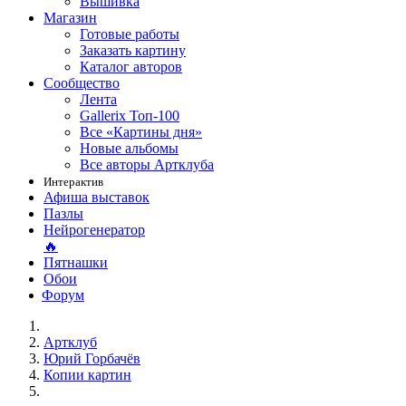
Вышивка
Магазин
Готовые работы
Заказать картину
Каталог авторов
Сообщество
Лента
Gallerix Топ-100
Все «Картины дня»
Новые альбомы
Все авторы Артклуба
Интерактив
Афиша выставок
Пазлы
Нейрогенератор
🔥
Пятнашки
Обои
Форум
Артклуб
Юрий Горбачёв
Копии картин