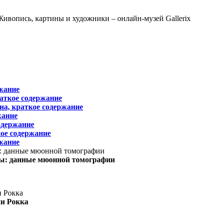
жание
раткое содержание
на, краткое содержание
жание
одержание
ое содержание
жание
ы: данные мюонной томографии
ни Рокка