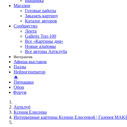
Вышивка
Магазин
Готовые работы
Заказать картину
Каталог авторов
Сообщество
Лента
Gallerix Топ-100
Все «Картины дня»
Новые альбомы
Все авторы Артклуба
Интерактив
Афиша выставок
Пазлы
Нейрогенератор
🔥
Пятнашки
Обои
Форум
Артклуб
Ксения Елисеева
Интерьерные картины Ксении Елисеевой | Галерея MAKE 