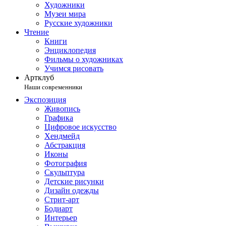
Художники
Музеи мира
Русские художники
Чтение
Книги
Энциклопедия
Фильмы о художниках
Учимся рисовать
Артклуб
Наши современники
Экспозиция
Живопись
Графика
Цифровое искусство
Хендмейд
Абстракция
Иконы
Фотография
Скульптура
Детские рисунки
Дизайн одежды
Стрит-арт
Бодиарт
Интерьер