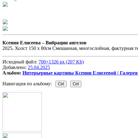
Ксения Елисеева –
Вибрации ангелов
2025, Холст 150 х 80см Смешанная, многослойная, фактурная т
Исходный файл:
700×1326 px (207 Kb)
Добавлено:
25.04.2025
Альбом:
Интерьерные картины Ксении Елисеевой | Галерея
Навигация по альбому:
Ctrl
Ctrl