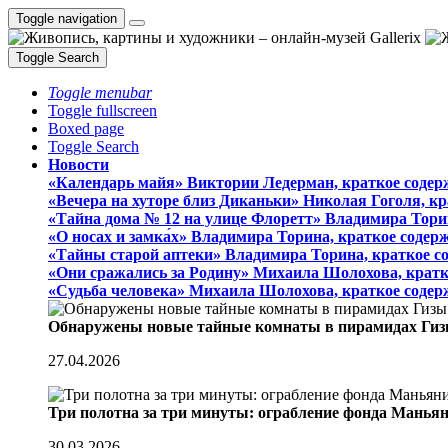
Toggle navigation
Toggle Search
Toggle menubar
Toggle fullscreen
Boxed page
Toggle Search
Новости
«Календарь майя» Виктории Ледерман, краткое содер
«Вечера на хуторе близ Диканьки» Николая Гоголя, к
«Тайна дома № 12 на улице Флоретт» Владимира Тори
«О носах и замка́х» Владимира Торина, краткое содер
«Тайны старой аптеки» Владимира Торина, краткое с
«Они сражались за Родину» Михаила Шолохова, кратк
«Судьба человека» Михаила Шолохова, краткое содер
Обнаружены новые тайные комнаты в пирамидах Гиз
27.04.2026
Три полотна за три минуты: ограбление фонда Манья
30.03.2026