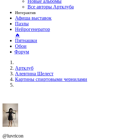
Новые альбомы
Все авторы Артклуба
Интерактив
Афиша выставок
Пазлы
Нейрогенератор
🔥
Пятнашки
Обои
Форум
Артклуб
Алевтина Шелест
Картины спиртовыми чернилами
@luvricon