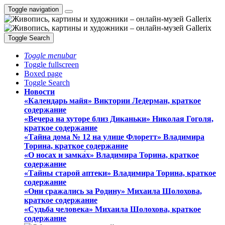
Toggle navigation
Toggle Search
Toggle menubar
Toggle fullscreen
Boxed page
Toggle Search
Новости
«Календарь майя» Виктории Ледерман, краткое
содержание
«Вечера на хуторе близ Диканьки» Николая Гоголя,
краткое содержание
«Тайна дома № 12 на улице Флоретт» Владимира
Торина, краткое содержание
«О носах и замка́х» Владимира Торина, краткое
содержание
«Тайны старой аптеки» Владимира Торина, краткое
содержание
«Они сражались за Родину» Михаила Шолохова,
краткое содержание
«Судьба человека» Михаила Шолохова, краткое
содержание