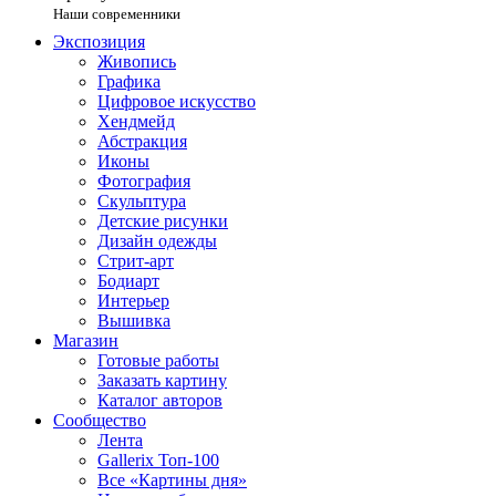
Наши современники
Экспозиция
Живопись
Графика
Цифровое искусство
Хендмейд
Абстракция
Иконы
Фотография
Скульптура
Детские рисунки
Дизайн одежды
Стрит-арт
Бодиарт
Интерьер
Вышивка
Магазин
Готовые работы
Заказать картину
Каталог авторов
Сообщество
Лента
Gallerix Топ-100
Все «Картины дня»