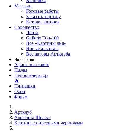
Вышивка
Магазин
Готовые работы
Заказать картину
Каталог авторов
Сообщество
Лента
Gallerix Топ-100
Все «Картины дня»
Новые альбомы
Все авторы Артклуба
Интерактив
Афиша выставок
Пазлы
Нейрогенератор
🔥
Пятнашки
Обои
Форум
Артклуб
Алевтина Шелест
Картины спиртовыми чернилами