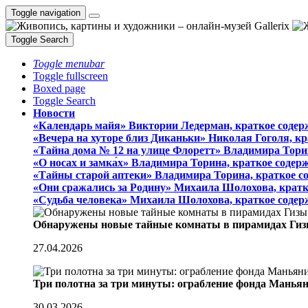
Toggle navigation
Toggle Search
Toggle menubar
Toggle fullscreen
Boxed page
Toggle Search
Новости
«Календарь майя» Виктории Ледерман, краткое содер
«Вечера на хуторе близ Диканьки» Николая Гоголя, к
«Тайна дома № 12 на улице Флоретт» Владимира Тори
«О носах и замка́х» Владимира Торина, краткое содер
«Тайны старой аптеки» Владимира Торина, краткое с
«Они сражались за Родину» Михаила Шолохова, кратк
«Судьба человека» Михаила Шолохова, краткое содер
Обнаружены новые тайные комнаты в пирамидах Гиз
27.04.2026
Три полотна за три минуты: ограбление фонда Манья
30.03.2026