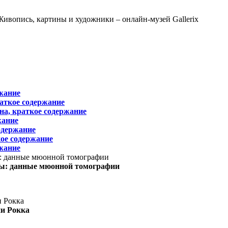
жание
раткое содержание
на, краткое содержание
жание
одержание
ое содержание
жание
ы: данные мюонной томографии
ни Рокка