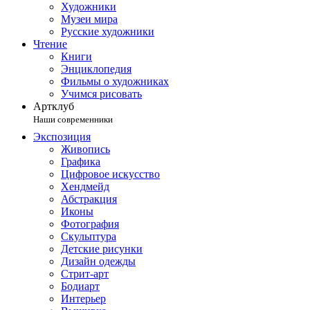
Художники
Музеи мира
Русские художники
Чтение
Книги
Энциклопедия
Фильмы о художниках
Учимся рисовать
Артклуб
Наши современники
Экспозиция
Живопись
Графика
Цифровое искусство
Хендмейд
Абстракция
Иконы
Фотография
Скульптура
Детские рисунки
Дизайн одежды
Стрит-арт
Бодиарт
Интерьер