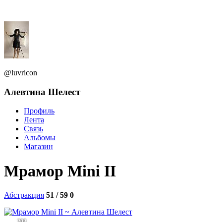
@luvricon
Алевтина Шелест
Профиль
Лента
Связь
Альбомы
Магазин
Мрамор Mini II
Абстракция
51 / 59
0
208