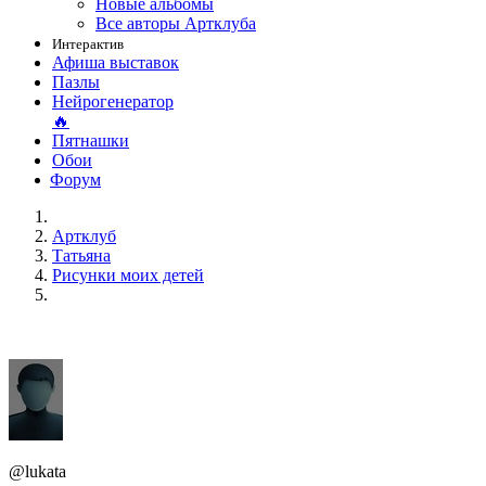
Новые альбомы
Все авторы Артклуба
Интерактив
Афиша выставок
Пазлы
Нейрогенератор
🔥
Пятнашки
Обои
Форум
Артклуб
Татьяна
Рисунки моих детей
@lukata