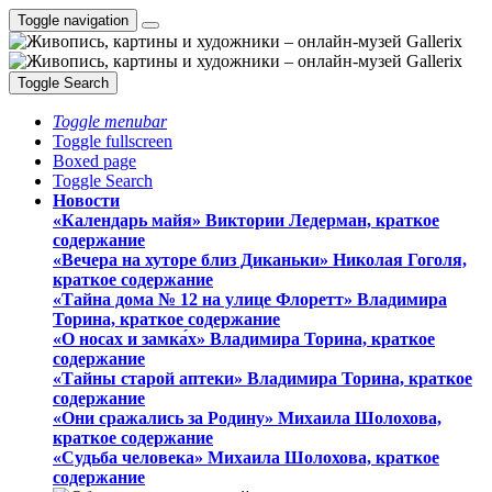
Toggle navigation
Toggle Search
Toggle menubar
Toggle fullscreen
Boxed page
Toggle Search
Новости
«Календарь майя» Виктории Ледерман, краткое
содержание
«Вечера на хуторе близ Диканьки» Николая Гоголя,
краткое содержание
«Тайна дома № 12 на улице Флоретт» Владимира
Торина, краткое содержание
«О носах и замка́х» Владимира Торина, краткое
содержание
«Тайны старой аптеки» Владимира Торина, краткое
содержание
«Они сражались за Родину» Михаила Шолохова,
краткое содержание
«Судьба человека» Михаила Шолохова, краткое
содержание