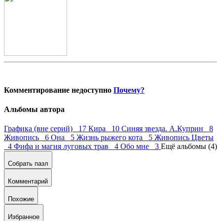
Комментирование недоступно
Почему?
Альбомы автора
Графика (вне серий) 17
Кира 10
Синяя звезда. А.Куприн 8
Живопись 6
Она 5
Жизнь рыжего кота 5
Живопись Цветы
4
Фифа и магия луговых трав 4
Обо мне 3
Ещё альбомы (4)
Собрать пазл
Комментарий
Похожие
Избранное