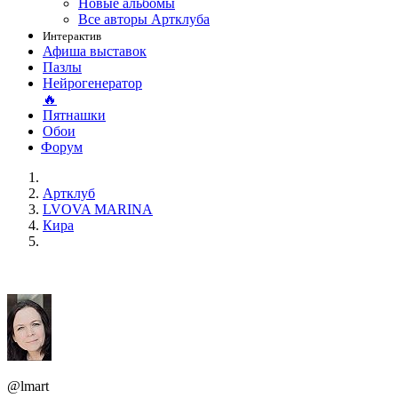
Новые альбомы
Все авторы Артклуба
Интерактив
Афиша выставок
Пазлы
Нейрогенератор
🔥
Пятнашки
Обои
Форум
Артклуб
LVOVA MARINA
Кира
@lmart