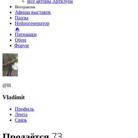
Все авторы Артклуба
Интерактив
Афиша выставок
Пазлы
Нейрогенератор
🔥
Пятнашки
Обои
Форум
@lii
Vladimit
Профиль
Лента
Связь
73
Продаётся