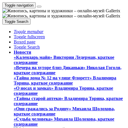
Toggle navigation
Toggle Search
Toggle menubar
Toggle fullscreen
Boxed page
Toggle Search
Новости
«Календарь майя» Виктории Ледерман, краткое
содержание
«Вечера на хуторе близ Диканьки» Николая Гоголя,
краткое содержание
«Тайна дома № 12 на улице Флоретт» Владимира
Торина, краткое содержание
«О носах и замка́х» Владимира Торина, краткое
содержание
«Тайны старой аптеки» Владимира Торина, краткое
содержание
«Они сражались за Родину» Михаила Шолохова,
краткое содержание
«Судьба человека» Михаила Шолохова, краткое
содержание