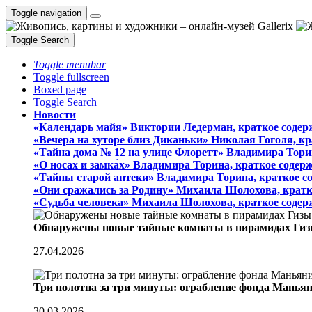
Toggle navigation
Toggle Search
Toggle menubar
Toggle fullscreen
Boxed page
Toggle Search
Новости
«Календарь майя» Виктории Ледерман, краткое содер
«Вечера на хуторе близ Диканьки» Николая Гоголя, к
«Тайна дома № 12 на улице Флоретт» Владимира Тори
«О носах и замка́х» Владимира Торина, краткое содер
«Тайны старой аптеки» Владимира Торина, краткое с
«Они сражались за Родину» Михаила Шолохова, кратк
«Судьба человека» Михаила Шолохова, краткое содер
Обнаружены новые тайные комнаты в пирамидах Гиз
27.04.2026
Три полотна за три минуты: ограбление фонда Манья
30.03.2026