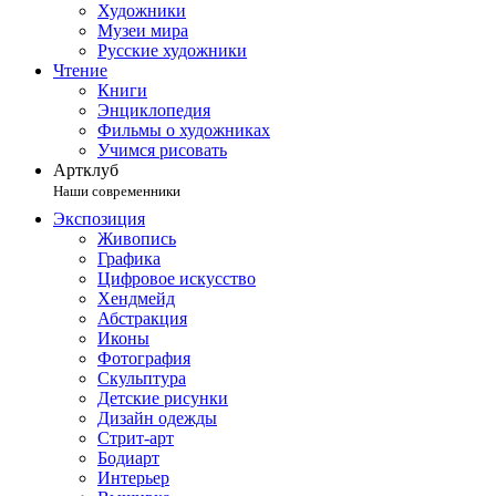
Художники
Музеи мира
Русские художники
Чтение
Книги
Энциклопедия
Фильмы о художниках
Учимся рисовать
Артклуб
Наши современники
Экспозиция
Живопись
Графика
Цифровое искусство
Хендмейд
Абстракция
Иконы
Фотография
Скульптура
Детские рисунки
Дизайн одежды
Стрит-арт
Бодиарт
Интерьер