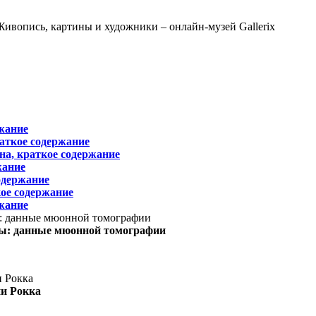
жание
раткое содержание
на, краткое содержание
жание
одержание
ое содержание
жание
ы: данные мюонной томографии
ни Рокка