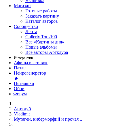
Вышивка
Магазин
Готовые работы
Заказать картину
Каталог авторов
Сообщество
Лента
Gallerix Топ-100
Все «Картины дня»
Новые альбомы
Все авторы Артклуба
Интерактив
Афиша выставок
Пазлы
Нейрогенератор
🔥
Пятнашки
Обои
Форум
Артклуб
Vladimit
Мутаген, киберморфий и прочая ..