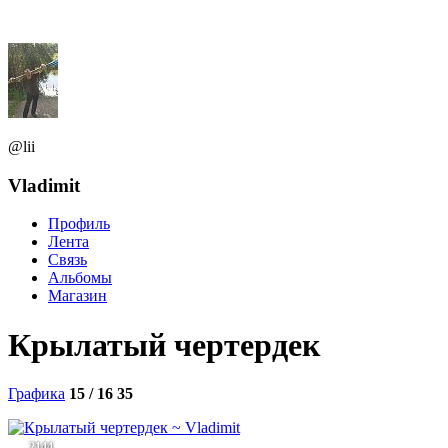
@lii
Vladimit
Профиль
Лента
Связь
Альбомы
Магазин
Крылатый чертердек
Графика
15 / 16
35
2144