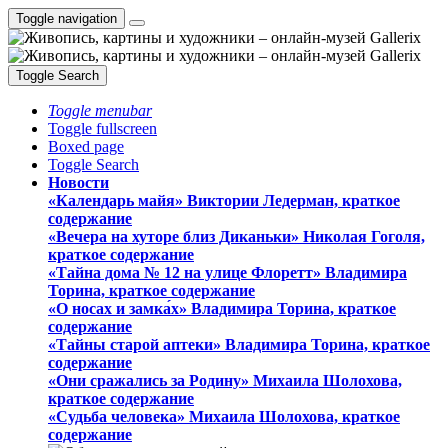
Toggle navigation
Toggle Search
Toggle menubar
Toggle fullscreen
Boxed page
Toggle Search
Новости
«Календарь майя» Виктории Ледерман, краткое
содержание
«Вечера на хуторе близ Диканьки» Николая Гоголя,
краткое содержание
«Тайна дома № 12 на улице Флоретт» Владимира
Торина, краткое содержание
«О носах и замка́х» Владимира Торина, краткое
содержание
«Тайны старой аптеки» Владимира Торина, краткое
содержание
«Они сражались за Родину» Михаила Шолохова,
краткое содержание
«Судьба человека» Михаила Шолохова, краткое
содержание