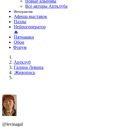
Новые альбомы
Все авторы Артклуба
Интерактив
Афиша выставок
Пазлы
Нейрогенератор
🔥
Пятнашки
Обои
Форум
Артклуб
Галина Левина
:Живопись
@levinagal