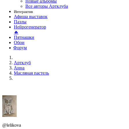
Новые альбомы
Все авторы Артклуба
Интерактив
Афиша выставок
Пазлы
Нейрогенератор
🔥
Пятнашки
Обои
Форум
Артклуб
Анна
Масляная пастель
@lelikova