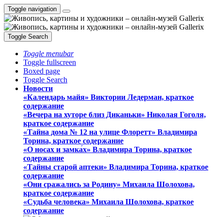
Toggle navigation
Toggle Search
Toggle menubar
Toggle fullscreen
Boxed page
Toggle Search
Новости
«Календарь майя» Виктории Ледерман, краткое
содержание
«Вечера на хуторе близ Диканьки» Николая Гоголя,
краткое содержание
«Тайна дома № 12 на улице Флоретт» Владимира
Торина, краткое содержание
«О носах и замка́х» Владимира Торина, краткое
содержание
«Тайны старой аптеки» Владимира Торина, краткое
содержание
«Они сражались за Родину» Михаила Шолохова,
краткое содержание
«Судьба человека» Михаила Шолохова, краткое
содержание