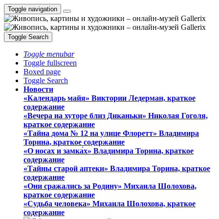
Toggle navigation
Toggle Search
Toggle menubar
Toggle fullscreen
Boxed page
Toggle Search
Новости
«Календарь майя» Виктории Ледерман, краткое
содержание
«Вечера на хуторе близ Диканьки» Николая Гоголя,
краткое содержание
«Тайна дома № 12 на улице Флоретт» Владимира
Торина, краткое содержание
«О носах и замка́х» Владимира Торина, краткое
содержание
«Тайны старой аптеки» Владимира Торина, краткое
содержание
«Они сражались за Родину» Михаила Шолохова,
краткое содержание
«Судьба человека» Михаила Шолохова, краткое
содержание