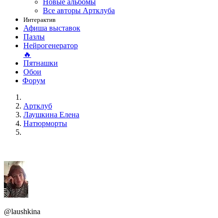
Новые альбомы
Все авторы Артклуба
Интерактив
Афиша выставок
Пазлы
Нейрогенератор
🔥
Пятнашки
Обои
Форум
Артклуб
Лаушкина Елена
Натюрморты
@laushkina