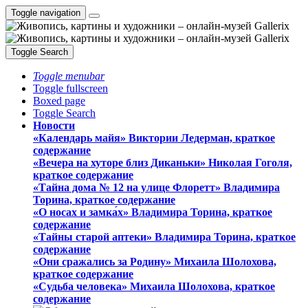
Toggle navigation
Toggle Search
Toggle menubar
Toggle fullscreen
Boxed page
Toggle Search
Новости
«Календарь майя» Виктории Ледерман, краткое
содержание
«Вечера на хуторе близ Диканьки» Николая Гоголя,
краткое содержание
«Тайна дома № 12 на улице Флоретт» Владимира
Торина, краткое содержание
«О носах и замка́х» Владимира Торина, краткое
содержание
«Тайны старой аптеки» Владимира Торина, краткое
содержание
«Они сражались за Родину» Михаила Шолохова,
краткое содержание
«Судьба человека» Михаила Шолохова, краткое
содержание