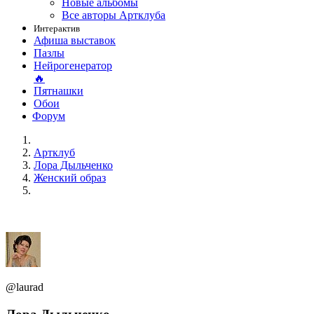
Новые альбомы
Все авторы Артклуба
Интерактив
Афиша выставок
Пазлы
Нейрогенератор
🔥
Пятнашки
Обои
Форум
Артклуб
Лора Дыльченко
Женский образ
@laurad