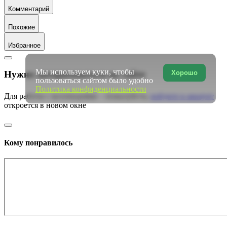
Комментарий
Похожие
Избранное
Мы используем куки, чтобы
Хорошо
Нужно авторизоваться на сайте
пользоваться сайтом было удобно
Политика конфиденциальности
Для работы с коллекциями – пожалуйста,
войдите в аккаунт
откроется в новом окне
Кому понравилось