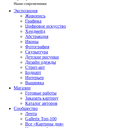
Наши современники
Экспозиция
Живопись
Графика
Цифровое искусство
Хендмейд
Абстракция
Иконы
Фотография
Скульптура
Детские рисунки
Дизайн одежды
Стрит-арт
Бодиарт
Интерьер
Вышивка
Магазин
Готовые работы
Заказать картину
Каталог авторов
Сообщество
Лента
Gallerix Топ-100
Все «Картины дня»