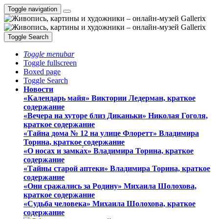
Toggle navigation
Toggle Search
Toggle menubar
Toggle fullscreen
Boxed page
Toggle Search
Новости
«Календарь майя» Виктории Ледерман, краткое
содержание
«Вечера на хуторе близ Диканьки» Николая Гоголя,
краткое содержание
«Тайна дома № 12 на улице Флоретт» Владимира
Торина, краткое содержание
«О носах и замка́х» Владимира Торина, краткое
содержание
«Тайны старой аптеки» Владимира Торина, краткое
содержание
«Они сражались за Родину» Михаила Шолохова,
краткое содержание
«Судьба человека» Михаила Шолохова, краткое
содержание