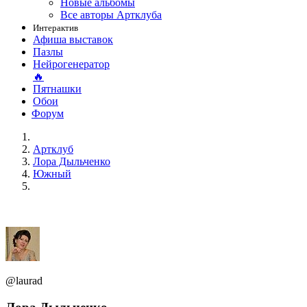
Новые альбомы
Все авторы Артклуба
Интерактив
Афиша выставок
Пазлы
Нейрогенератор
🔥
Пятнашки
Обои
Форум
Артклуб
Лора Дыльченко
Южный
@laurad