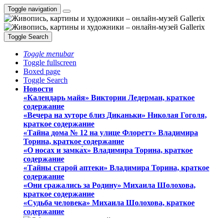
Toggle navigation
Toggle Search
Toggle menubar
Toggle fullscreen
Boxed page
Toggle Search
Новости
«Календарь майя» Виктории Ледерман, краткое
содержание
«Вечера на хуторе близ Диканьки» Николая Гоголя,
краткое содержание
«Тайна дома № 12 на улице Флоретт» Владимира
Торина, краткое содержание
«О носах и замка́х» Владимира Торина, краткое
содержание
«Тайны старой аптеки» Владимира Торина, краткое
содержание
«Они сражались за Родину» Михаила Шолохова,
краткое содержание
«Судьба человека» Михаила Шолохова, краткое
содержание