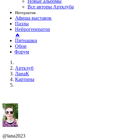
Новые альбомы
Все авторы Артклуба
Интерактив
Афиша выставок
Пазлы
Нейрогенератор
🔥
Пятнашки
Обои
Форум
Артклуб
ЛанаК
Картины
@lana2023