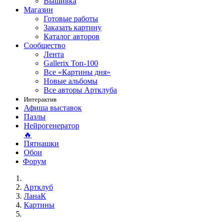
Вышивка
Магазин
Готовые работы
Заказать картину
Каталог авторов
Сообщество
Лента
Gallerix Топ-100
Все «Картины дня»
Новые альбомы
Все авторы Артклуба
Интерактив
Афиша выставок
Пазлы
Нейрогенератор
🔥
Пятнашки
Обои
Форум
Артклуб
ЛанаК
Картины