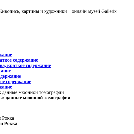
жание
раткое содержание
на, краткое содержание
жание
одержание
ое содержание
жание
ы: данные мюонной томографии
ни Рокка