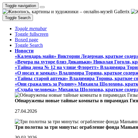
Toggle navigation
Toggle Search
Toggle menubar
Toggle fullscreen
Boxed page
Toggle Search
Новости
«Календарь майя» Виктории Ледерман, краткое содер
«Вечера на хуторе близ Диканьки» Николая Гоголя, к
«Тайна дома № 12 на улице Флоретт» Владимира Тори
«О носах и замка́х» Владимира Торина, краткое содер
«Тайны старой аптеки» Владимира Торина, краткое с
«Они сражались за Родину» Михаила Шолохова, кратк
«Судьба человека» Михаила Шолохова, краткое содер
Обнаружены новые тайные комнаты в пирамидах Гиз
27.04.2026
Три полотна за три минуты: ограбление фонда Манья
30.03.2026