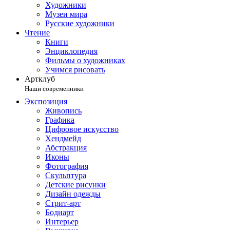
Художники
Музеи мира
Русские художники
Чтение
Книги
Энциклопедия
Фильмы о художниках
Учимся рисовать
Артклуб
Наши современники
Экспозиция
Живопись
Графика
Цифровое искусство
Хендмейд
Абстракция
Иконы
Фотография
Скульптура
Детские рисунки
Дизайн одежды
Стрит-арт
Бодиарт
Интерьер