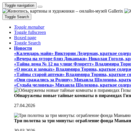
Toggle navigation
Toggle Search
Toggle menubar
Toggle fullscreen
Boxed page
Toggle Search
Новости
«Календарь майя» Виктории Ледерман, краткое содер
«Вечера на хуторе близ Диканьки» Николая Гоголя, к
«Тайна дома № 12 на улице Флоретт» Владимира Тори
«О носах и замка́х» Владимира Торина, краткое содер
«Тайны старой аптеки» Владимира Торина, краткое с
«Они сражались за Родину» Михаила Шолохова, кратк
«Судьба человека» Михаила Шолохова, краткое содер
Обнаружены новые тайные комнаты в пирамидах Гиз
27.04.2026
Три полотна за три минуты: ограбление фонда Манья
30.03.2026