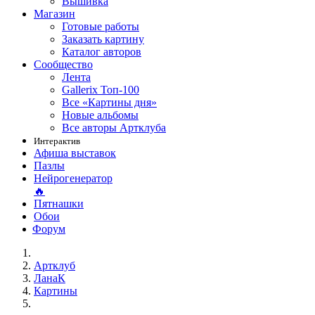
Вышивка
Магазин
Готовые работы
Заказать картину
Каталог авторов
Сообщество
Лента
Gallerix Топ-100
Все «Картины дня»
Новые альбомы
Все авторы Артклуба
Интерактив
Афиша выставок
Пазлы
Нейрогенератор
🔥
Пятнашки
Обои
Форум
Артклуб
ЛанаК
Картины