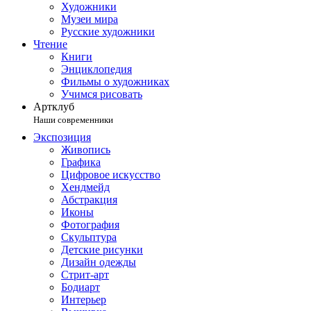
Художники
Музеи мира
Русские художники
Чтение
Книги
Энциклопедия
Фильмы о художниках
Учимся рисовать
Артклуб
Наши современники
Экспозиция
Живопись
Графика
Цифровое искусство
Хендмейд
Абстракция
Иконы
Фотография
Скульптура
Детские рисунки
Дизайн одежды
Стрит-арт
Бодиарт
Интерьер