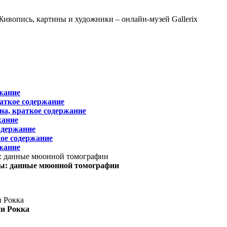
жание
раткое содержание
на, краткое содержание
жание
одержание
ое содержание
жание
ы: данные мюонной томографии
ни Рокка