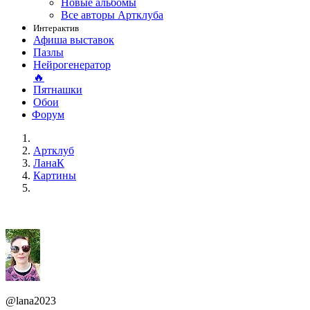
Новые альбомы
Все авторы Артклуба
Интерактив
Афиша выставок
Пазлы
Нейрогенератор
🔥
Пятнашки
Обои
Форум
Артклуб
ЛанаК
Картины
@lana2023