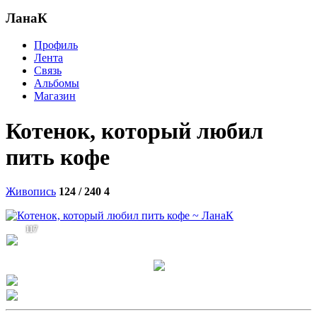
ЛанаК
Профиль
Лента
Связь
Альбомы
Магазин
Котенок, который любил
пить кофе
Живопись
124 / 240
4
117