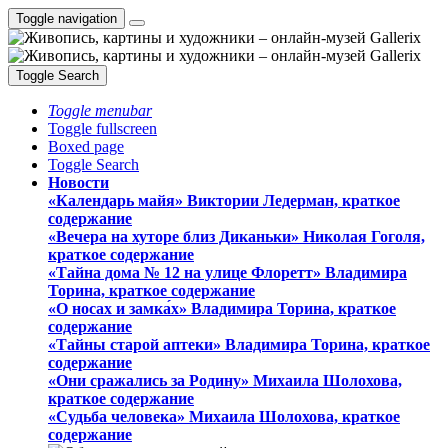
Toggle navigation
Toggle Search
Toggle menubar
Toggle fullscreen
Boxed page
Toggle Search
Новости
«Календарь майя» Виктории Ледерман, краткое
содержание
«Вечера на хуторе близ Диканьки» Николая Гоголя,
краткое содержание
«Тайна дома № 12 на улице Флоретт» Владимира
Торина, краткое содержание
«О носах и замка́х» Владимира Торина, краткое
содержание
«Тайны старой аптеки» Владимира Торина, краткое
содержание
«Они сражались за Родину» Михаила Шолохова,
краткое содержание
«Судьба человека» Михаила Шолохова, краткое
содержание