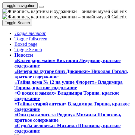
Toggle navigation
Toggle Search
Toggle menubar
Toggle fullscreen
Boxed page
Toggle Search
Новости
«Календарь майя» Виктории Ледерман, краткое
содержание
«Вечера на хуторе близ Диканьки» Николая Гоголя,
краткое содержание
«Тайна дома № 12 на улице Флоретт» Владимира
Торина, краткое содержание
«О носах и замка́х» Владимира Торина, краткое
содержание
«Тайны старой аптеки» Владимира Торина, краткое
содержание
«Они сражались за Родину» Михаила Шолохова,
краткое содержание
«Судьба человека» Михаила Шолохова, краткое
содержание