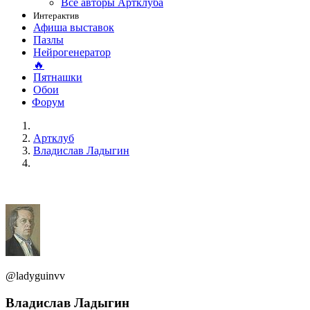
Все авторы Артклуба
Интерактив
Афиша выставок
Пазлы
Нейрогенератор
🔥
Пятнашки
Обои
Форум
Артклуб
Владислав Ладыгин
@ladyguinvv
Владислав Ладыгин