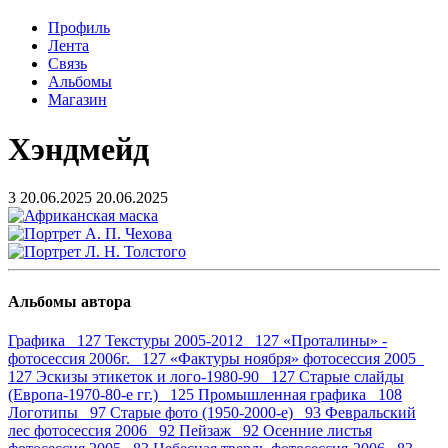
Профиль
Лента
Связь
Альбомы
Магазин
Хэндмейд
3
20.06.2025
20.06.2025
Альбомы автора
Графика 127
Текстуры 2005-2012 127
«Проталины» -
фотосессия 2006г. 127
«Фактуры ноября» фотосессия 2005
127
Эскизы этикеток и лого-1980-90 127
Старые слайды
(Европа-1970-80-е гг.) 125
Промышленная графика 108
Логотипы 97
Старые фото (1950-2000-е) 93
Февральский
лес фотосессия 2006 92
Пейзаж 92
Осенние листья