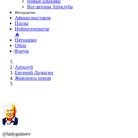
Новые альбомы
Все авторы Артклуба
Интерактив
Афиша выставок
Пазлы
Нейрогенератор
🔥
Пятнашки
Обои
Форум
Артклуб
Евгений Ладыгин
Живопись пером
@ladyguineev