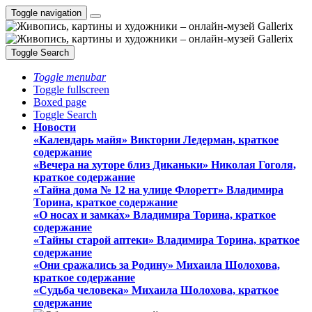
Toggle navigation
Toggle Search
Toggle menubar
Toggle fullscreen
Boxed page
Toggle Search
Новости
«Календарь майя» Виктории Ледерман, краткое
содержание
«Вечера на хуторе близ Диканьки» Николая Гоголя,
краткое содержание
«Тайна дома № 12 на улице Флоретт» Владимира
Торина, краткое содержание
«О носах и замка́х» Владимира Торина, краткое
содержание
«Тайны старой аптеки» Владимира Торина, краткое
содержание
«Они сражались за Родину» Михаила Шолохова,
краткое содержание
«Судьба человека» Михаила Шолохова, краткое
содержание