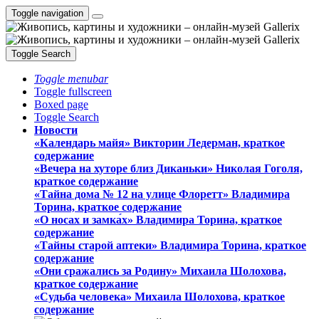
Toggle navigation
Toggle Search
Toggle menubar
Toggle fullscreen
Boxed page
Toggle Search
Новости
«Календарь майя» Виктории Ледерман, краткое
содержание
«Вечера на хуторе близ Диканьки» Николая Гоголя,
краткое содержание
«Тайна дома № 12 на улице Флоретт» Владимира
Торина, краткое содержание
«О носах и замка́х» Владимира Торина, краткое
содержание
«Тайны старой аптеки» Владимира Торина, краткое
содержание
«Они сражались за Родину» Михаила Шолохова,
краткое содержание
«Судьба человека» Михаила Шолохова, краткое
содержание