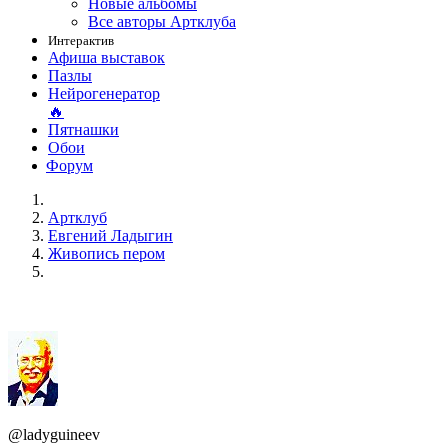
Новые альбомы
Все авторы Артклуба
Интерактив
Афиша выставок
Пазлы
Нейрогенератор
🔥
Пятнашки
Обои
Форум
Артклуб
Евгений Ладыгин
Живопись пером
@ladyguineev