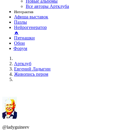
Новые альбомы
Все авторы Артклуба
Интерактив
Афиша выставок
Пазлы
Нейрогенератор
🔥
Пятнашки
Обои
Форум
Артклуб
Евгений Ладыгин
Живопись пером
@ladyguineev