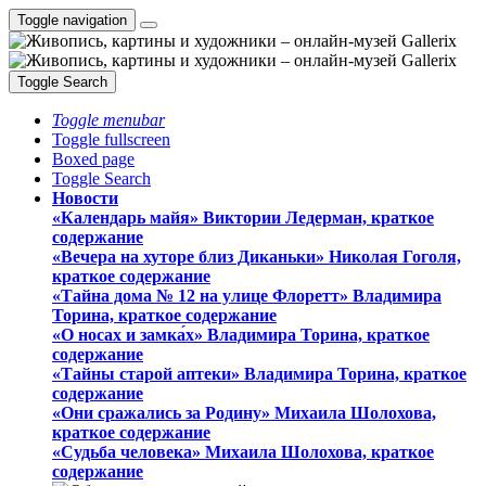
Toggle navigation
Toggle Search
Toggle menubar
Toggle fullscreen
Boxed page
Toggle Search
Новости
«Календарь майя» Виктории Ледерман, краткое
содержание
«Вечера на хуторе близ Диканьки» Николая Гоголя,
краткое содержание
«Тайна дома № 12 на улице Флоретт» Владимира
Торина, краткое содержание
«О носах и замка́х» Владимира Торина, краткое
содержание
«Тайны старой аптеки» Владимира Торина, краткое
содержание
«Они сражались за Родину» Михаила Шолохова,
краткое содержание
«Судьба человека» Михаила Шолохова, краткое
содержание