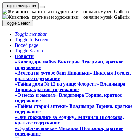
Toggle navigation
Toggle Search
Toggle menubar
Toggle fullscreen
Boxed page
Toggle Search
Новости
«Календарь майя» Виктории Ледерман, краткое
содержание
«Вечера на хуторе близ Диканьки» Николая Гоголя,
краткое содержание
«Тайна дома № 12 на улице Флоретт» Владимира
Торина, краткое содержание
«О носах и замка́х» Владимира Торина, краткое
содержание
«Тайны старой аптеки» Владимира Торина, краткое
содержание
«Они сражались за Родину» Михаила Шолохова,
краткое содержание
«Судьба человека» Михаила Шолохова, краткое
содержание