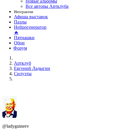
Новые альбомы
Все авторы Артклуба
Интерактив
Афиша выставок
Пазлы
Нейрогенератор
🔥
Пятнашки
Обои
Форум
Артклуб
Евгений Ладыгин
Силуэты
@ladyguineev