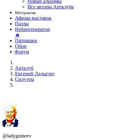
Новые альбомы
Все авторы Артклуба
Интерактив
Афиша выставок
Пазлы
Нейрогенератор
🔥
Пятнашки
Обои
Форум
Артклуб
Евгений Ладыгин
Силуэты
@ladyguineev