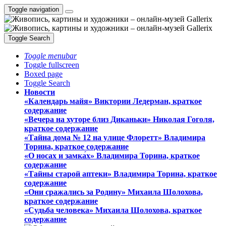
Toggle navigation
Toggle Search
Toggle menubar
Toggle fullscreen
Boxed page
Toggle Search
Новости
«Календарь майя» Виктории Ледерман, краткое
содержание
«Вечера на хуторе близ Диканьки» Николая Гоголя,
краткое содержание
«Тайна дома № 12 на улице Флоретт» Владимира
Торина, краткое содержание
«О носах и замка́х» Владимира Торина, краткое
содержание
«Тайны старой аптеки» Владимира Торина, краткое
содержание
«Они сражались за Родину» Михаила Шолохова,
краткое содержание
«Судьба человека» Михаила Шолохова, краткое
содержание