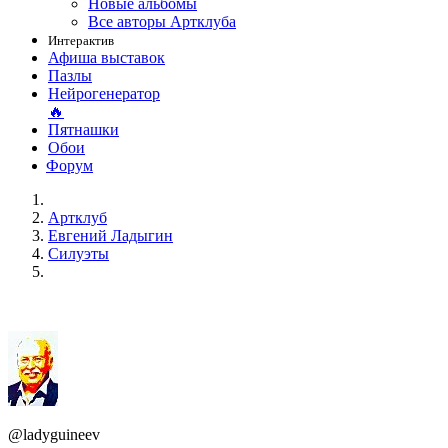
Новые альбомы
Все авторы Артклуба
Интерактив
Афиша выставок
Пазлы
Нейрогенератор
🔥
Пятнашки
Обои
Форум
Артклуб
Евгений Ладыгин
Силуэты
@ladyguineev