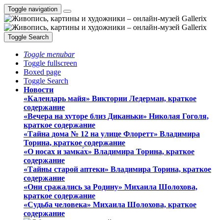
Toggle navigation
Toggle Search
Toggle menubar
Toggle fullscreen
Boxed page
Toggle Search
Новости
«Календарь майя» Виктории Ледерман, краткое
содержание
«Вечера на хуторе близ Диканьки» Николая Гоголя,
краткое содержание
«Тайна дома № 12 на улице Флоретт» Владимира
Торина, краткое содержание
«О носах и замка́х» Владимира Торина, краткое
содержание
«Тайны старой аптеки» Владимира Торина, краткое
содержание
«Они сражались за Родину» Михаила Шолохова,
краткое содержание
«Судьба человека» Михаила Шолохова, краткое
содержание