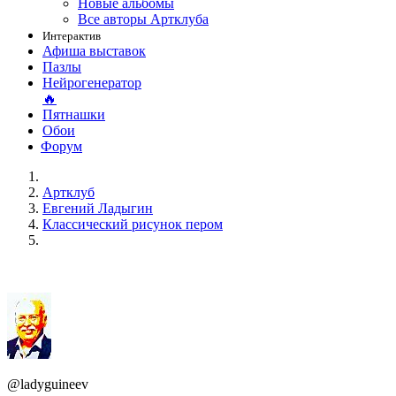
Новые альбомы
Все авторы Артклуба
Интерактив
Афиша выставок
Пазлы
Нейрогенератор
🔥
Пятнашки
Обои
Форум
Артклуб
Евгений Ладыгин
Классический рисунок пером
@ladyguineev