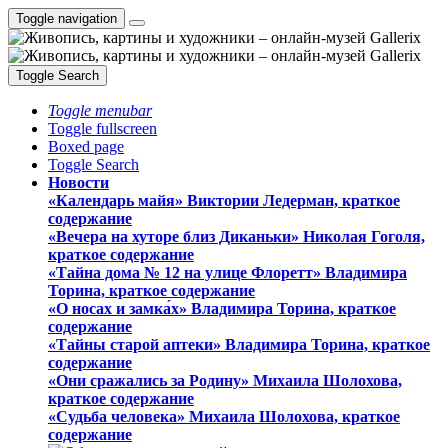
Toggle navigation
Toggle Search
Toggle menubar
Toggle fullscreen
Boxed page
Toggle Search
Новости
«Календарь майя» Виктории Ледерман, краткое
содержание
«Вечера на хуторе близ Диканьки» Николая Гоголя,
краткое содержание
«Тайна дома № 12 на улице Флоретт» Владимира
Торина, краткое содержание
«О носах и замка́х» Владимира Торина, краткое
содержание
«Тайны старой аптеки» Владимира Торина, краткое
содержание
«Они сражались за Родину» Михаила Шолохова,
краткое содержание
«Судьба человека» Михаила Шолохова, краткое
содержание