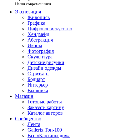
Наши современники
Экспозиция
Живопись
Графика
Цифровое искусство
Хендмейд
Абстракция
Иконы
Фотография
Скульптура
Детские рисунки
Дизайн одежды
Стрит-арт
Бодиарт
Интерьер
Вышивка
Магазин
Готовые работы
Заказать картину
Каталог авторов
Сообщество
Лента
Gallerix Топ-100
Все «Картины дня»