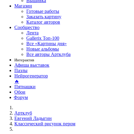
Вышивка
Магазин
Готовые работы
Заказать картину
Каталог авторов
Сообщество
Лента
Gallerix Топ-100
Все «Картины дня»
Новые альбомы
Все авторы Артклуба
Интерактив
Афиша выставок
Пазлы
Нейрогенератор
🔥
Пятнашки
Обои
Форум
Артклуб
Евгений Ладыгин
Классический рисунок пером