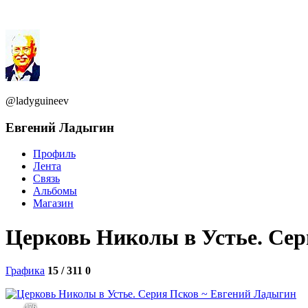
@ladyguineev
Евгений Ладыгин
Профиль
Лента
Связь
Альбомы
Магазин
Церковь Николы в Устье. Сер
Графика
15 / 311
0
476