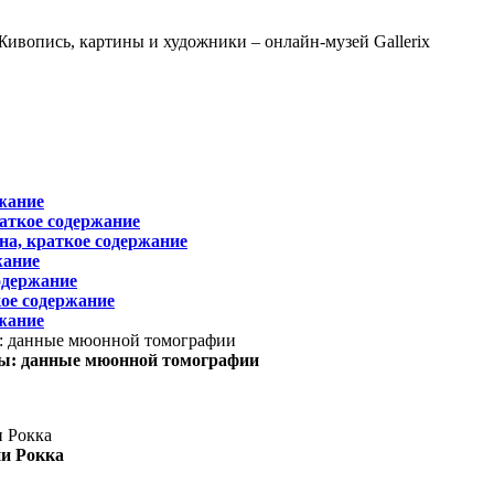
жание
раткое содержание
на, краткое содержание
жание
одержание
ое содержание
жание
ы: данные мюонной томографии
ни Рокка