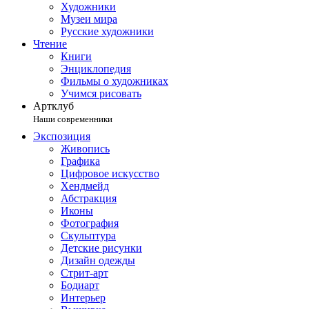
Художники
Музеи мира
Русские художники
Чтение
Книги
Энциклопедия
Фильмы о художниках
Учимся рисовать
Артклуб
Наши современники
Экспозиция
Живопись
Графика
Цифровое искусство
Хендмейд
Абстракция
Иконы
Фотография
Скульптура
Детские рисунки
Дизайн одежды
Стрит-арт
Бодиарт
Интерьер