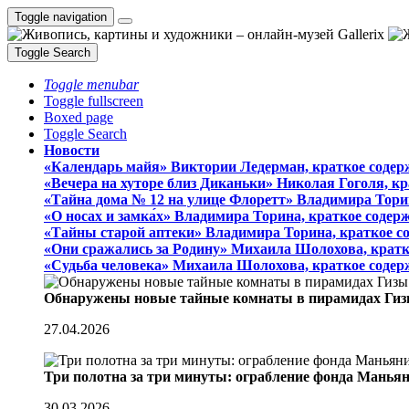
Toggle navigation
Toggle Search
Toggle menubar
Toggle fullscreen
Boxed page
Toggle Search
Новости
«Календарь майя» Виктории Ледерман, краткое содер
«Вечера на хуторе близ Диканьки» Николая Гоголя, к
«Тайна дома № 12 на улице Флоретт» Владимира Тори
«О носах и замка́х» Владимира Торина, краткое содер
«Тайны старой аптеки» Владимира Торина, краткое с
«Они сражались за Родину» Михаила Шолохова, кратк
«Судьба человека» Михаила Шолохова, краткое содер
Обнаружены новые тайные комнаты в пирамидах Гиз
27.04.2026
Три полотна за три минуты: ограбление фонда Манья
30.03.2026