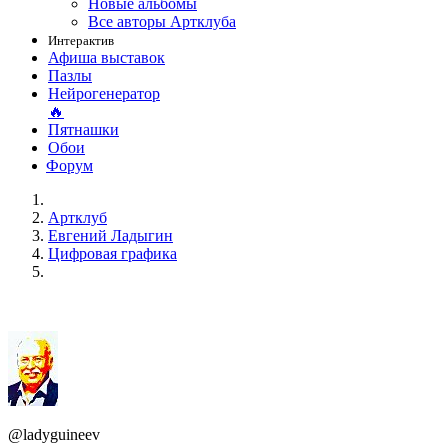
Новые альбомы
Все авторы Артклуба
Интерактив
Афиша выставок
Пазлы
Нейрогенератор
🔥
Пятнашки
Обои
Форум
Артклуб
Евгений Ладыгин
Цифровая графика
@ladyguineev