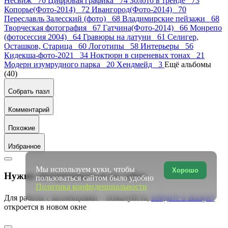
Несвиж 76
Цифровая графика 74
Золото в тренде 73
Копорье(Фото-2014) 72
Ивангород(Фото-2014) 70
Переславль Залесский (фото) 68
Владимирские пейзажи 68
Творческая фотография 67
Гатчина(Фото-2014) 66
Монрепо
(фотосессия 2004) 64
Гравюры на латуни 61
Селигер,
Осташков, Старица 60
Логотипы 58
Интерьеры 56
Кидекша-фото-2021 34
Ноктюрн в сиреневых тонах 21
Модерн изумрудного парка 20
Хендмейд 3
Ещё альбомы
(40)
Собрать пазл
Комментарий
Похожие
Избранное
Мы используем куки, чтобы
Хорошо
Нужно авторизоваться на сайте
пользоваться сайтом было удобно
Политика конфиденциальности
Для работы с коллекциями – пожалуйста,
войдите в аккаунт
откроется в новом окне