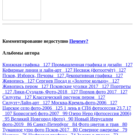
Комментирование недоступно
Почему?
Альбомы автора
Книжная графика 127
Промышленная графика и дизайн 127
Кефирные линии и лайн-арт 127
Несвиж (фотоотчёт) 127
Псков, Изборск, Печоры 127
Декоративная графика 127
Живопись 127
Сергиев Посад и «Золотое кольцо» 127
Живопись пером 127
Псковские уголки 2017 127
Портреты
127
Лики-Суздаля- Фото-2018 127
Порхов фото 2017 127
Силуэты 127
Классический рисунок пером 127
Силуэт+Лайн-арт 127
Москва-Кремль-фото-2006 127
Царское село фото-2006 125
1 день в СПб фотосессия 23.7.17
107
Борисоглеб фото-2007 99
Озеро Неро (фотосессия 2006)
95
Великий Новгород (фото) 90
Новый Иерусалим
фото-2019 86
Санкт-Петербург 84
Фото цветов и трав 80
Туманное утро фото Псков-2017 80
Северное ожерелье 79