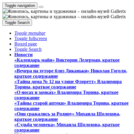
Toggle navigation
Toggle Search
Toggle menubar
Toggle fullscreen
Boxed page
Toggle Search
Новости
«Календарь майя» Виктории Ледерман, краткое
содержание
«Вечера на хуторе близ Диканьки» Николая Гоголя,
краткое содержание
«Тайна дома № 12 на улице Флоретт» Владимира
Торина, краткое содержание
«О носах и замка́х» Владимира Торина, краткое
содержание
«Тайны старой аптеки» Владимира Торина, краткое
содержание
«Они сражались за Родину» Михаила Шолохова,
краткое содержание
«Судьба человека» Михаила Шолохова, краткое
содержание