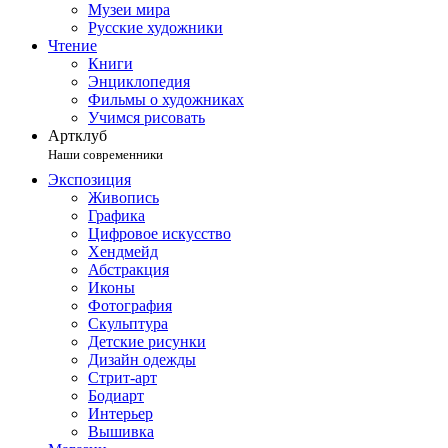
Музеи мира
Русские художники
Чтение
Книги
Энциклопедия
Фильмы о художниках
Учимся рисовать
Артклуб
Наши современники
Экспозиция
Живопись
Графика
Цифровое искусство
Хендмейд
Абстракция
Иконы
Фотография
Скульптура
Детские рисунки
Дизайн одежды
Стрит-арт
Бодиарт
Интерьер
Вышивка