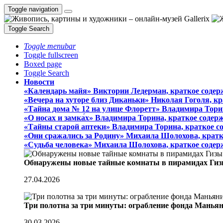
Toggle navigation
Toggle Search
Toggle menubar
Toggle fullscreen
Boxed page
Toggle Search
Новости
«Календарь майя» Виктории Ледерман, краткое содер
«Вечера на хуторе близ Диканьки» Николая Гоголя, к
«Тайна дома № 12 на улице Флоретт» Владимира Тори
«О носах и замка́х» Владимира Торина, краткое содер
«Тайны старой аптеки» Владимира Торина, краткое с
«Они сражались за Родину» Михаила Шолохова, кратк
«Судьба человека» Михаила Шолохова, краткое содер
Обнаружены новые тайные комнаты в пирамидах Гиз
27.04.2026
Три полотна за три минуты: ограбление фонда Манья
30.03.2026