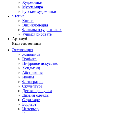
Художники
Музеи мира
Русские художники
Чтение
Книги
Энциклопедия
Фильмы о художниках
Учимся рисовать
Артклуб
Наши современники
Экспозиция
Живопись
Графика
Цифровое искусство
Хендмейд
Абстракция
Иконы
Фотография
Скульптура
Детские рисунки
Дизайн одежды
Стрит-арт
Бодиарт
Интерьер