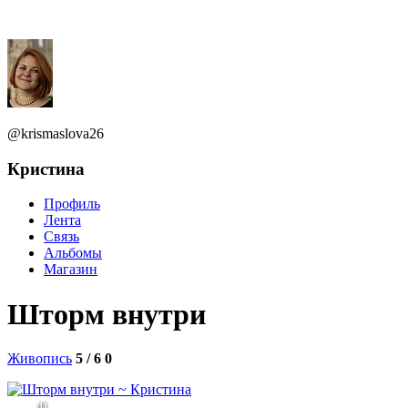
@krismaslova26
Кристина
Профиль
Лента
Связь
Альбомы
Магазин
Шторм внутри
Живопись
5 / 6
0
41