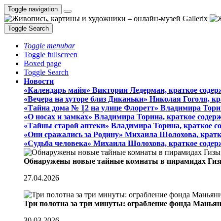
Toggle navigation
Toggle Search
Toggle menubar
Toggle fullscreen
Boxed page
Toggle Search
Новости
«Календарь майя» Виктории Ледерман, краткое содер
«Вечера на хуторе близ Диканьки» Николая Гоголя, к
«Тайна дома № 12 на улице Флоретт» Владимира Тори
«О носах и замка́х» Владимира Торина, краткое содер
«Тайны старой аптеки» Владимира Торина, краткое с
«Они сражались за Родину» Михаила Шолохова, кратк
«Судьба человека» Михаила Шолохова, краткое содер
Обнаружены новые тайные комнаты в пирамидах Гиз
27.04.2026
Три полотна за три минуты: ограбление фонда Манья
30.03.2026