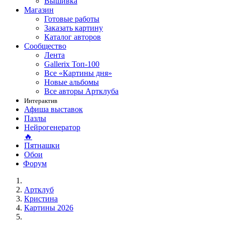
Вышивка
Магазин
Готовые работы
Заказать картину
Каталог авторов
Сообщество
Лента
Gallerix Топ-100
Все «Картины дня»
Новые альбомы
Все авторы Артклуба
Интерактив
Афиша выставок
Пазлы
Нейрогенератор
🔥
Пятнашки
Обои
Форум
Артклуб
Кристина
Картины 2026