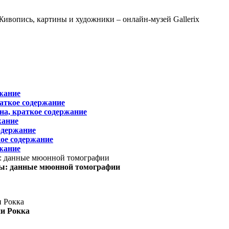
жание
раткое содержание
на, краткое содержание
жание
одержание
ое содержание
жание
ы: данные мюонной томографии
ни Рокка