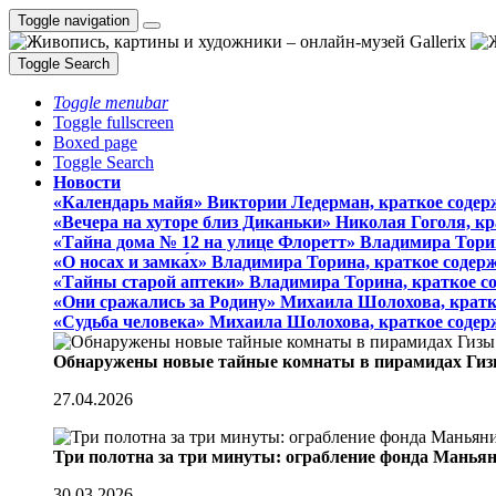
Toggle navigation
Toggle Search
Toggle menubar
Toggle fullscreen
Boxed page
Toggle Search
Новости
«Календарь майя» Виктории Ледерман, краткое содер
«Вечера на хуторе близ Диканьки» Николая Гоголя, к
«Тайна дома № 12 на улице Флоретт» Владимира Тори
«О носах и замка́х» Владимира Торина, краткое содер
«Тайны старой аптеки» Владимира Торина, краткое с
«Они сражались за Родину» Михаила Шолохова, кратк
«Судьба человека» Михаила Шолохова, краткое содер
Обнаружены новые тайные комнаты в пирамидах Гиз
27.04.2026
Три полотна за три минуты: ограбление фонда Манья
30.03.2026