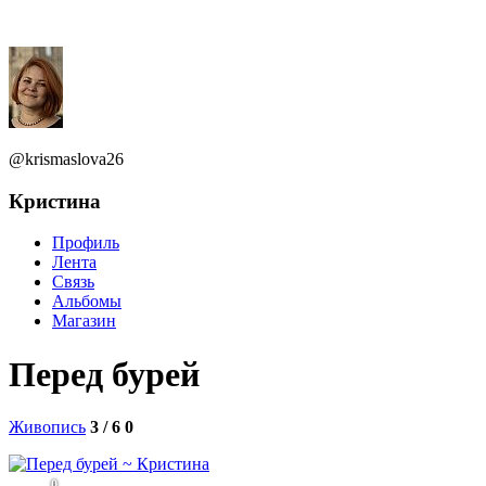
@krismaslova26
Кристина
Профиль
Лента
Связь
Альбомы
Магазин
Перед бурей
Живопись
3 / 6
0
0