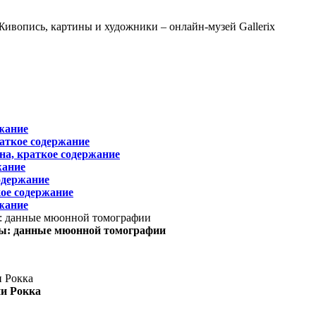
жание
раткое содержание
на, краткое содержание
жание
одержание
ое содержание
жание
ы: данные мюонной томографии
ни Рокка