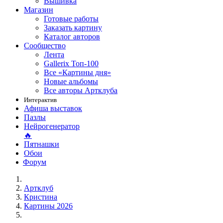
Вышивка
Магазин
Готовые работы
Заказать картину
Каталог авторов
Сообщество
Лента
Gallerix Топ-100
Все «Картины дня»
Новые альбомы
Все авторы Артклуба
Интерактив
Афиша выставок
Пазлы
Нейрогенератор
🔥
Пятнашки
Обои
Форум
Артклуб
Кристина
Картины 2026