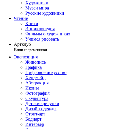
Художники
Музеи мира
Русские художники
Чтение
Книги
Энциклопедия
Фильмы о художниках
Учимся рисовать
Артклуб
Наши современники
Экспозиция
Живопись
Графика
Цифровое искусство
Хендмейд
Абстракция
Иконы
Фотография
Скульптура
Детские рисунки
Дизайн одежды
Стрит-арт
Бодиарт
Интерьер