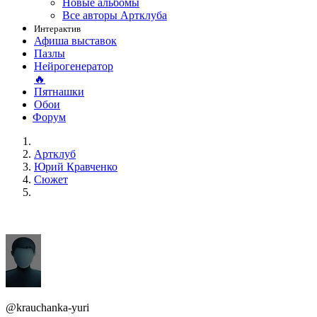
Новые альбомы
Все авторы Артклуба
Интерактив
Афиша выставок
Пазлы
Нейрогенератор
🔥
Пятнашки
Обои
Форум
Артклуб
Юрий Кравченко
Сюжет
@krauchanka-yuri