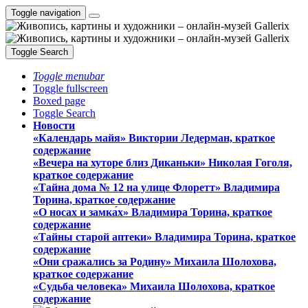
Toggle navigation
Toggle Search
Toggle menubar
Toggle fullscreen
Boxed page
Toggle Search
Новости
«Календарь майя» Виктории Ледерман, краткое
содержание
«Вечера на хуторе близ Диканьки» Николая Гоголя,
краткое содержание
«Тайна дома № 12 на улице Флоретт» Владимира
Торина, краткое содержание
«О носах и замка́х» Владимира Торина, краткое
содержание
«Тайны старой аптеки» Владимира Торина, краткое
содержание
«Они сражались за Родину» Михаила Шолохова,
краткое содержание
«Судьба человека» Михаила Шолохова, краткое
содержание