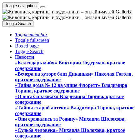
Toggle navigation
Toggle Search
Toggle menubar
Toggle fullscreen
Boxed page
Toggle Search
Новости
«Календарь майя» Виктории Ледерман, краткое
содержание
«Вечера на хуторе близ Диканьки» Николая Гоголя,
краткое содержание
«Тайна дома № 12 на улице Флоретт» Владимира
Торина, краткое содержание
«О носах и замка́х» Владимира Торина, краткое
содержание
«Тайны старой аптеки» Владимира Торина, краткое
содержание
«Они сражались за Родину» Михаила Шолохова,
краткое содержание
«Судьба человека» Михаила Шолохова, краткое
содержание