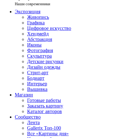
Наши современники
Экспозиция
Живопись
Графика
Цифровое искусство
Хендмейд
Абстракция
Иконы
Фотография
Скульптура
Детские рисунки
Дизайн одежды
Стрит-арт
Бодиарт
Интерьер
Вышивка
Магазин
Готовые работы
Заказать картину
Каталог авторов
Сообщество
Лента
Gallerix Топ-100
Все «Картины дня»