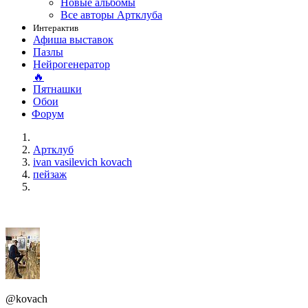
Новые альбомы
Все авторы Артклуба
Интерактив
Афиша выставок
Пазлы
Нейрогенератор
🔥
Пятнашки
Обои
Форум
Артклуб
ivan vasilevich kovach
пейзаж
@kovach