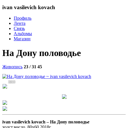
ivan vasilevich kovach
Профиль
Лента
Связь
Альбомы
Магазин
На Дону половодье
Живопись
23 / 31
45
3213
ivan vasilevich kovach –
На Дону половодье
холст.масло. 80х60 2018г.