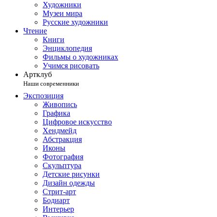
Художники
Музеи мира
Русские художники
Чтение
Книги
Энциклопедия
Фильмы о художниках
Учимся рисовать
Артклуб
Наши современники
Экспозиция
Живопись
Графика
Цифровое искусство
Хендмейд
Абстракция
Иконы
Фотография
Скульптура
Детские рисунки
Дизайн одежды
Стрит-арт
Бодиарт
Интерьер