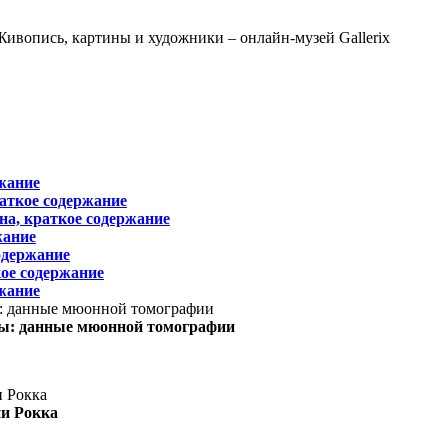
жание
раткое содержание
на, краткое содержание
жание
одержание
ое содержание
жание
ы: данные мюонной томографии
ни Рокка