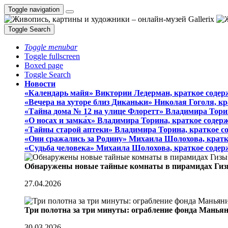
Toggle navigation
Toggle Search
Toggle menubar
Toggle fullscreen
Boxed page
Toggle Search
Новости
«Календарь майя» Виктории Ледерман, краткое содер
«Вечера на хуторе близ Диканьки» Николая Гоголя, к
«Тайна дома № 12 на улице Флоретт» Владимира Тори
«О носах и замка́х» Владимира Торина, краткое содер
«Тайны старой аптеки» Владимира Торина, краткое с
«Они сражались за Родину» Михаила Шолохова, кратк
«Судьба человека» Михаила Шолохова, краткое содер
Обнаружены новые тайные комнаты в пирамидах Гиз
27.04.2026
Три полотна за три минуты: ограбление фонда Манья
30.03.2026