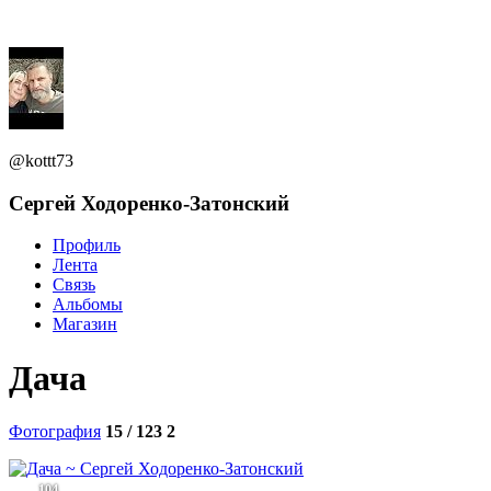
@kottt73
Сергей Ходоренко-Затонский
Профиль
Лента
Связь
Альбомы
Магазин
Дача
Фотография
15 / 123
2
104