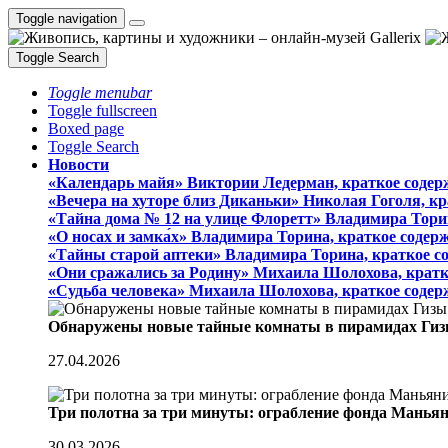
Toggle navigation
Toggle Search
Toggle menubar
Toggle fullscreen
Boxed page
Toggle Search
Новости
«Календарь майя» Виктории Ледерман, краткое содер
«Вечера на хуторе близ Диканьки» Николая Гоголя, к
«Тайна дома № 12 на улице Флоретт» Владимира Тори
«О носах и замка́х» Владимира Торина, краткое содер
«Тайны старой аптеки» Владимира Торина, краткое с
«Они сражались за Родину» Михаила Шолохова, кратк
«Судьба человека» Михаила Шолохова, краткое содер
Обнаружены новые тайные комнаты в пирамидах Гиз
27.04.2026
Три полотна за три минуты: ограбление фонда Манья
30.03.2026