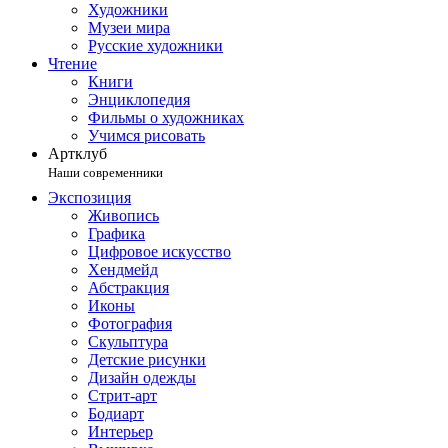
Художники
Музеи мира
Русские художники
Чтение
Книги
Энциклопедия
Фильмы о художниках
Учимся рисовать
Артклуб
Наши современники
Экспозиция
Живопись
Графика
Цифровое искусство
Хендмейд
Абстракция
Иконы
Фотография
Скульптура
Детские рисунки
Дизайн одежды
Стрит-арт
Бодиарт
Интерьер