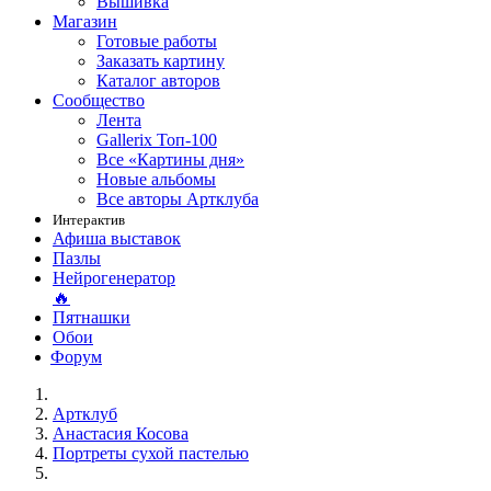
Вышивка
Магазин
Готовые работы
Заказать картину
Каталог авторов
Сообщество
Лента
Gallerix Топ-100
Все «Картины дня»
Новые альбомы
Все авторы Артклуба
Интерактив
Афиша выставок
Пазлы
Нейрогенератор
🔥
Пятнашки
Обои
Форум
Артклуб
Анастасия Косова
Портреты сухой пастелью