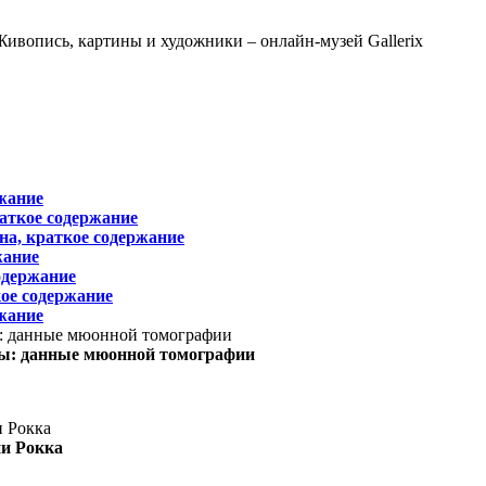
жание
раткое содержание
на, краткое содержание
жание
одержание
ое содержание
жание
ы: данные мюонной томографии
ни Рокка