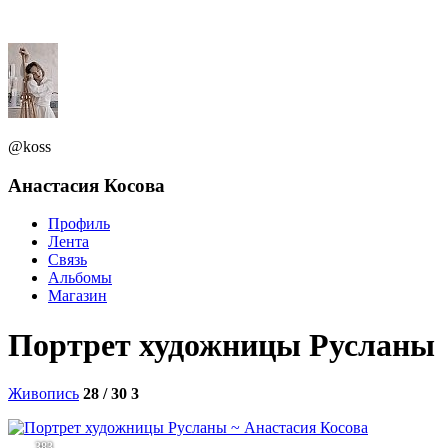
@koss
Анастасия Косова
Профиль
Лента
Связь
Альбомы
Магазин
Портрет художницы Русланы
Живопись
28 / 30
3
383