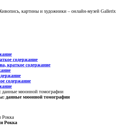
жание
раткое содержание
на, краткое содержание
жание
одержание
ое содержание
жание
ы: данные мюонной томографии
ни Рокка