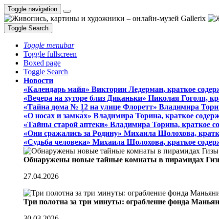
Toggle navigation
Toggle Search
Toggle menubar
Toggle fullscreen
Boxed page
Toggle Search
Новости
«Календарь майя» Виктории Ледерман, краткое содер
«Вечера на хуторе близ Диканьки» Николая Гоголя, к
«Тайна дома № 12 на улице Флоретт» Владимира Тори
«О носах и замка́х» Владимира Торина, краткое содер
«Тайны старой аптеки» Владимира Торина, краткое с
«Они сражались за Родину» Михаила Шолохова, кратк
«Судьба человека» Михаила Шолохова, краткое содер
Обнаружены новые тайные комнаты в пирамидах Гиз
27.04.2026
Три полотна за три минуты: ограбление фонда Манья
30.03.2026