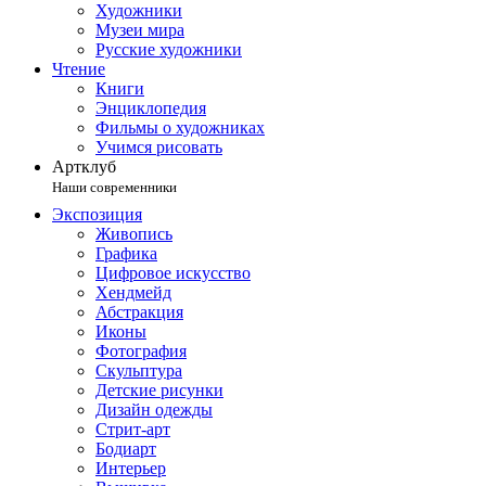
Художники
Музеи мира
Русские художники
Чтение
Книги
Энциклопедия
Фильмы о художниках
Учимся рисовать
Артклуб
Наши современники
Экспозиция
Живопись
Графика
Цифровое искусство
Хендмейд
Абстракция
Иконы
Фотография
Скульптура
Детские рисунки
Дизайн одежды
Стрит-арт
Бодиарт
Интерьер