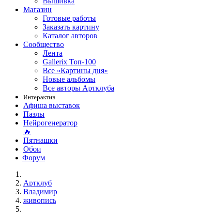
Вышивка
Магазин
Готовые работы
Заказать картину
Каталог авторов
Сообщество
Лента
Gallerix Топ-100
Все «Картины дня»
Новые альбомы
Все авторы Артклуба
Интерактив
Афиша выставок
Пазлы
Нейрогенератор
🔥
Пятнашки
Обои
Форум
Артклуб
Владимир
живопись