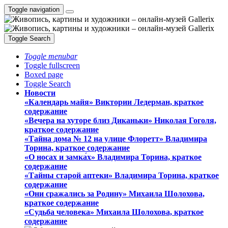
Toggle navigation
Toggle Search
Toggle menubar
Toggle fullscreen
Boxed page
Toggle Search
Новости
«Календарь майя» Виктории Ледерман, краткое
содержание
«Вечера на хуторе близ Диканьки» Николая Гоголя,
краткое содержание
«Тайна дома № 12 на улице Флоретт» Владимира
Торина, краткое содержание
«О носах и замка́х» Владимира Торина, краткое
содержание
«Тайны старой аптеки» Владимира Торина, краткое
содержание
«Они сражались за Родину» Михаила Шолохова,
краткое содержание
«Судьба человека» Михаила Шолохова, краткое
содержание