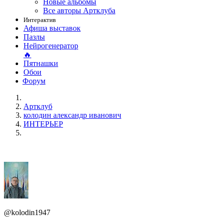
Новые альбомы
Все авторы Артклуба
Интерактив
Афиша выставок
Пазлы
Нейрогенератор
🔥
Пятнашки
Обои
Форум
Артклуб
колодин александр иванович
ИНТЕРЬЕР
@kolodin1947