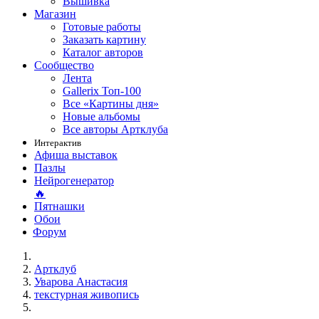
Вышивка
Магазин
Готовые работы
Заказать картину
Каталог авторов
Сообщество
Лента
Gallerix Топ-100
Все «Картины дня»
Новые альбомы
Все авторы Артклуба
Интерактив
Афиша выставок
Пазлы
Нейрогенератор
🔥
Пятнашки
Обои
Форум
Артклуб
Уварова Анастасия
текстурная живопись