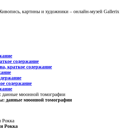
жание
раткое содержание
на, краткое содержание
жание
одержание
ое содержание
жание
ы: данные мюонной томографии
ни Рокка