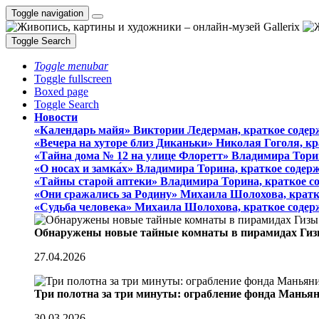
Toggle navigation
Toggle Search
Toggle menubar
Toggle fullscreen
Boxed page
Toggle Search
Новости
«Календарь майя» Виктории Ледерман, краткое содер
«Вечера на хуторе близ Диканьки» Николая Гоголя, к
«Тайна дома № 12 на улице Флоретт» Владимира Тори
«О носах и замка́х» Владимира Торина, краткое содер
«Тайны старой аптеки» Владимира Торина, краткое с
«Они сражались за Родину» Михаила Шолохова, кратк
«Судьба человека» Михаила Шолохова, краткое содер
Обнаружены новые тайные комнаты в пирамидах Гиз
27.04.2026
Три полотна за три минуты: ограбление фонда Манья
30.03.2026