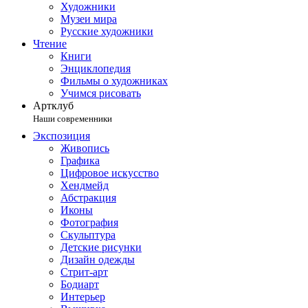
Художники
Музеи мира
Русские художники
Чтение
Книги
Энциклопедия
Фильмы о художниках
Учимся рисовать
Артклуб
Наши современники
Экспозиция
Живопись
Графика
Цифровое искусство
Хендмейд
Абстракция
Иконы
Фотография
Скульптура
Детские рисунки
Дизайн одежды
Стрит-арт
Бодиарт
Интерьер