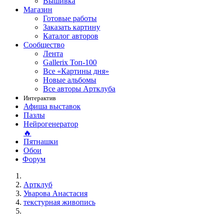
Вышивка
Магазин
Готовые работы
Заказать картину
Каталог авторов
Сообщество
Лента
Gallerix Топ-100
Все «Картины дня»
Новые альбомы
Все авторы Артклуба
Интерактив
Афиша выставок
Пазлы
Нейрогенератор
🔥
Пятнашки
Обои
Форум
Артклуб
Уварова Анастасия
текстурная живопись