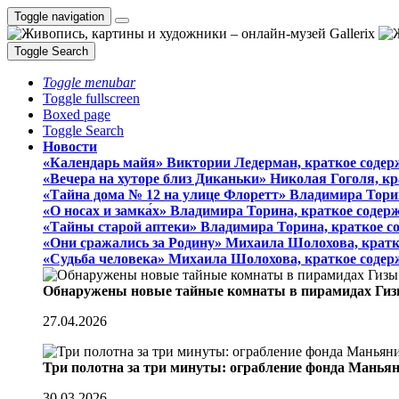
Toggle navigation
Toggle Search
Toggle menubar
Toggle fullscreen
Boxed page
Toggle Search
Новости
«Календарь майя» Виктории Ледерман, краткое содер
«Вечера на хуторе близ Диканьки» Николая Гоголя, к
«Тайна дома № 12 на улице Флоретт» Владимира Тори
«О носах и замка́х» Владимира Торина, краткое содер
«Тайны старой аптеки» Владимира Торина, краткое с
«Они сражались за Родину» Михаила Шолохова, кратк
«Судьба человека» Михаила Шолохова, краткое содер
Обнаружены новые тайные комнаты в пирамидах Гиз
27.04.2026
Три полотна за три минуты: ограбление фонда Манья
30.03.2026