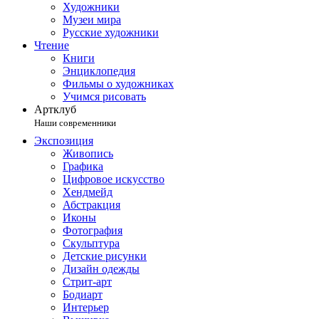
Художники
Музеи мира
Русские художники
Чтение
Книги
Энциклопедия
Фильмы о художниках
Учимся рисовать
Артклуб
Наши современники
Экспозиция
Живопись
Графика
Цифровое искусство
Хендмейд
Абстракция
Иконы
Фотография
Скульптура
Детские рисунки
Дизайн одежды
Стрит-арт
Бодиарт
Интерьер