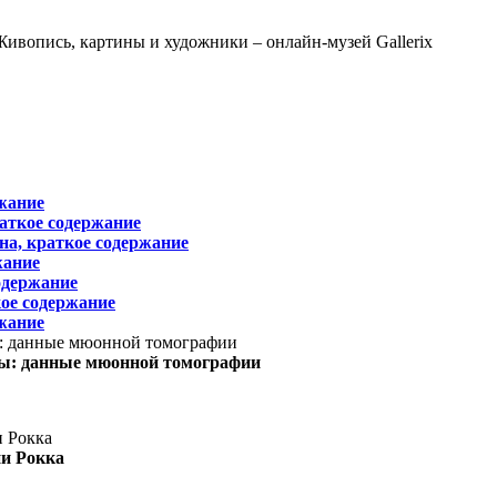
жание
раткое содержание
на, краткое содержание
жание
одержание
ое содержание
жание
ы: данные мюонной томографии
ни Рокка