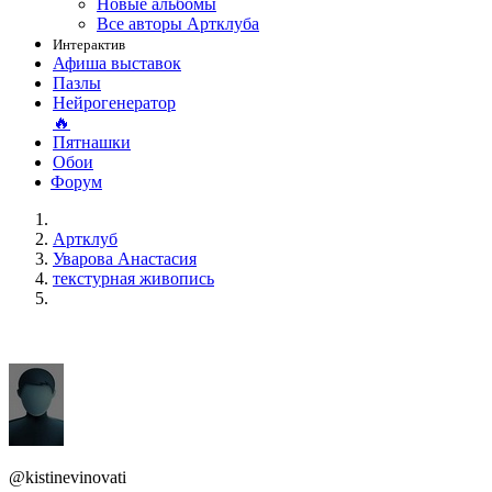
Новые альбомы
Все авторы Артклуба
Интерактив
Афиша выставок
Пазлы
Нейрогенератор
🔥
Пятнашки
Обои
Форум
Артклуб
Уварова Анастасия
текстурная живопись
@kistinevinovati