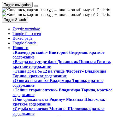
Toggle navigation
Toggle Search
Toggle menubar
Toggle fullscreen
Boxed page
Toggle Search
Новости
«Календарь майя» Виктории Ледерман, краткое
содержание
«Вечера на хуторе близ Диканьки» Николая Гоголя,
краткое содержание
«Тайна дома № 12 на улице Флоретт» Владимира
Торина, краткое содержание
«О носах и замка́х» Владимира Торина, краткое
содержание
«Тайны старой аптеки» Владимира Торина, краткое
содержание
«Они сражались за Родину» Михаила Шолохова,
краткое содержание
«Судьба человека» Михаила Шолохова, краткое
содержание