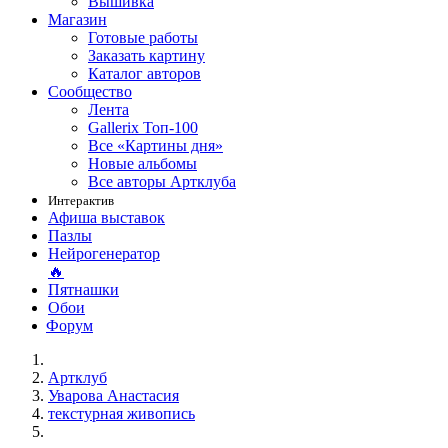
Вышивка
Магазин
Готовые работы
Заказать картину
Каталог авторов
Сообщество
Лента
Gallerix Топ-100
Все «Картины дня»
Новые альбомы
Все авторы Артклуба
Интерактив
Афиша выставок
Пазлы
Нейрогенератор
🔥
Пятнашки
Обои
Форум
Артклуб
Уварова Анастасия
текстурная живопись