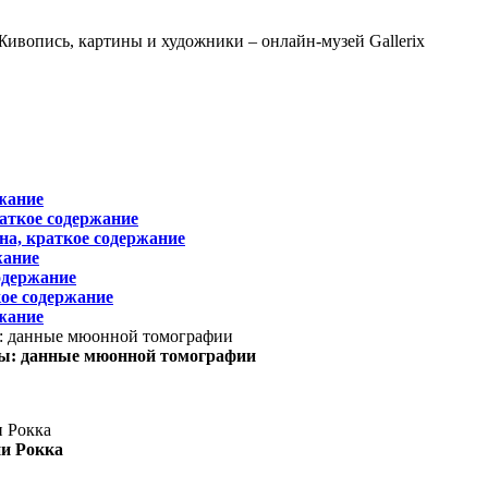
жание
раткое содержание
на, краткое содержание
жание
одержание
ое содержание
жание
ы: данные мюонной томографии
ни Рокка