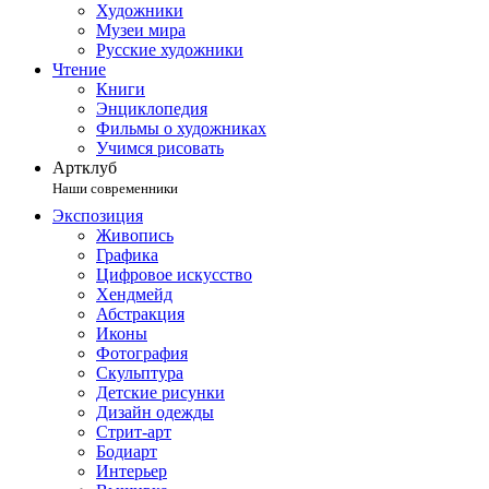
Художники
Музеи мира
Русские художники
Чтение
Книги
Энциклопедия
Фильмы о художниках
Учимся рисовать
Артклуб
Наши современники
Экспозиция
Живопись
Графика
Цифровое искусство
Хендмейд
Абстракция
Иконы
Фотография
Скульптура
Детские рисунки
Дизайн одежды
Стрит-арт
Бодиарт
Интерьер