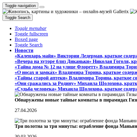
Toggle navigation
Toggle Search
Toggle menubar
Toggle fullscreen
Boxed page
Toggle Search
Новости
«Календарь майя» Виктории Ледерман, краткое содер
«Вечера на хуторе близ Диканьки» Николая Гоголя, к
«Тайна дома № 12 на улице Флоретт» Владимира Тори
«О носах и замка́х» Владимира Торина, краткое содер
«Тайны старой аптеки» Владимира Торина, краткое с
«Они сражались за Родину» Михаила Шолохова, кратк
«Судьба человека» Михаила Шолохова, краткое содер
Обнаружены новые тайные комнаты в пирамидах Гиз
27.04.2026
Три полотна за три минуты: ограбление фонда Манья
30.03.2026