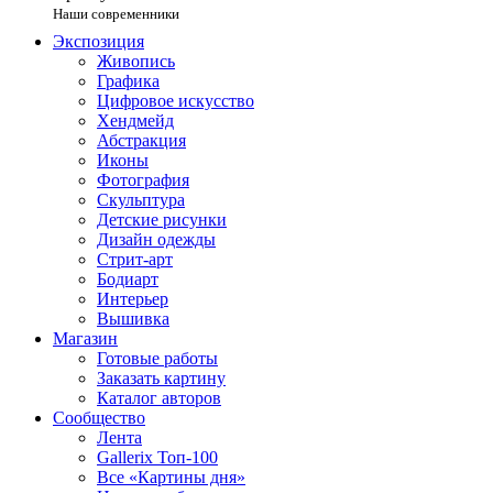
Наши современники
Экспозиция
Живопись
Графика
Цифровое искусство
Хендмейд
Абстракция
Иконы
Фотография
Скульптура
Детские рисунки
Дизайн одежды
Стрит-арт
Бодиарт
Интерьер
Вышивка
Магазин
Готовые работы
Заказать картину
Каталог авторов
Сообщество
Лента
Gallerix Топ-100
Все «Картины дня»