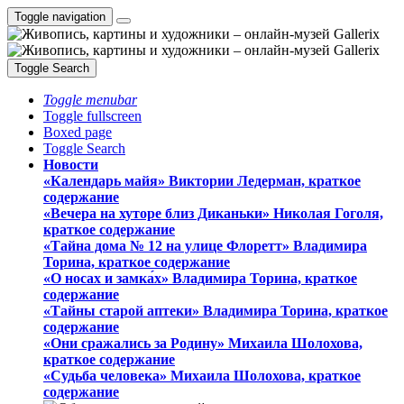
Toggle navigation
Toggle Search
Toggle menubar
Toggle fullscreen
Boxed page
Toggle Search
Новости
«Календарь майя» Виктории Ледерман, краткое
содержание
«Вечера на хуторе близ Диканьки» Николая Гоголя,
краткое содержание
«Тайна дома № 12 на улице Флоретт» Владимира
Торина, краткое содержание
«О носах и замка́х» Владимира Торина, краткое
содержание
«Тайны старой аптеки» Владимира Торина, краткое
содержание
«Они сражались за Родину» Михаила Шолохова,
краткое содержание
«Судьба человека» Михаила Шолохова, краткое
содержание