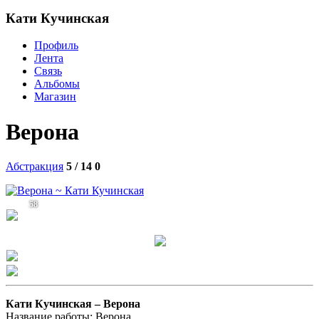
Кати Кучинская
Профиль
Лента
Связь
Альбомы
Магазин
Верона
Абстракция
5 / 14
0
58
Кати Кучинская –
Верона
Название работы: Верона