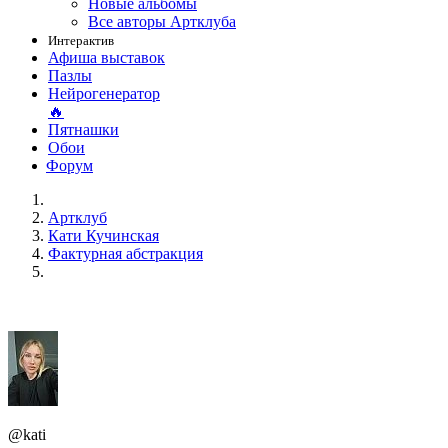
Новые альбомы
Все авторы Артклуба
Интерактив
Афиша выставок
Пазлы
Нейрогенератор
🔥
Пятнашки
Обои
Форум
Артклуб
Кати Кучинская
Фактурная абстракция
@kati