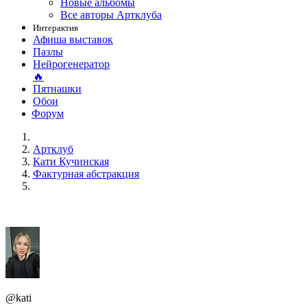
Новые альбомы
Все авторы Артклуба
Интерактив
Афиша выставок
Пазлы
Нейрогенератор
🔥
Пятнашки
Обои
Форум
Артклуб
Кати Кучинская
Фактурная абстракция
@kati