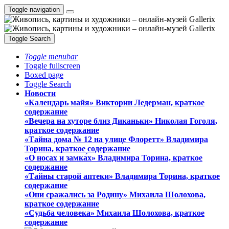
Toggle navigation
Toggle Search
Toggle menubar
Toggle fullscreen
Boxed page
Toggle Search
Новости
«Календарь майя» Виктории Ледерман, краткое
содержание
«Вечера на хуторе близ Диканьки» Николая Гоголя,
краткое содержание
«Тайна дома № 12 на улице Флоретт» Владимира
Торина, краткое содержание
«О носах и замка́х» Владимира Торина, краткое
содержание
«Тайны старой аптеки» Владимира Торина, краткое
содержание
«Они сражались за Родину» Михаила Шолохова,
краткое содержание
«Судьба человека» Михаила Шолохова, краткое
содержание