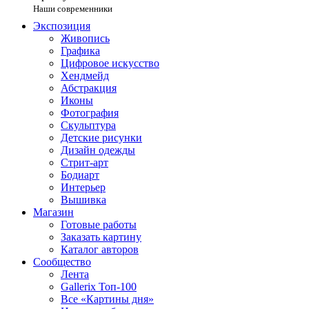
Наши современники
Экспозиция
Живопись
Графика
Цифровое искусство
Хендмейд
Абстракция
Иконы
Фотография
Скульптура
Детские рисунки
Дизайн одежды
Стрит-арт
Бодиарт
Интерьер
Вышивка
Магазин
Готовые работы
Заказать картину
Каталог авторов
Сообщество
Лента
Gallerix Топ-100
Все «Картины дня»