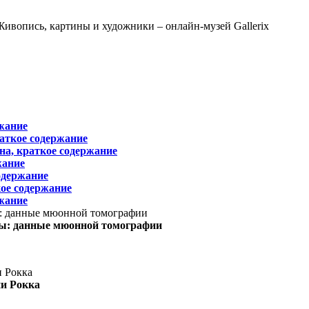
жание
раткое содержание
на, краткое содержание
жание
одержание
ое содержание
жание
ы: данные мюонной томографии
ни Рокка