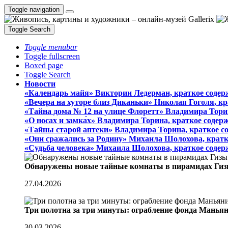
Toggle navigation
Toggle Search
Toggle menubar
Toggle fullscreen
Boxed page
Toggle Search
Новости
«Календарь майя» Виктории Ледерман, краткое содер
«Вечера на хуторе близ Диканьки» Николая Гоголя, к
«Тайна дома № 12 на улице Флоретт» Владимира Тори
«О носах и замка́х» Владимира Торина, краткое содер
«Тайны старой аптеки» Владимира Торина, краткое с
«Они сражались за Родину» Михаила Шолохова, кратк
«Судьба человека» Михаила Шолохова, краткое содер
Обнаружены новые тайные комнаты в пирамидах Гиз
27.04.2026
Три полотна за три минуты: ограбление фонда Манья
30.03.2026