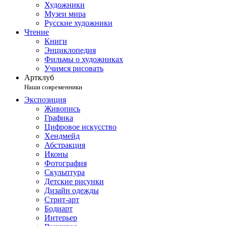
Художники
Музеи мира
Русские художники
Чтение
Книги
Энциклопедия
Фильмы о художниках
Учимся рисовать
Артклуб
Наши современники
Экспозиция
Живопись
Графика
Цифровое искусство
Хендмейд
Абстракция
Иконы
Фотография
Скульптура
Детские рисунки
Дизайн одежды
Стрит-арт
Бодиарт
Интерьер