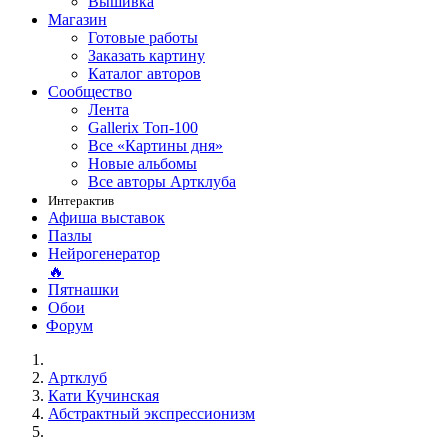
Вышивка
Магазин
Готовые работы
Заказать картину
Каталог авторов
Сообщество
Лента
Gallerix Топ-100
Все «Картины дня»
Новые альбомы
Все авторы Артклуба
Интерактив
Афиша выставок
Пазлы
Нейрогенератор
🔥
Пятнашки
Обои
Форум
Артклуб
Кати Кучинская
Абстрактный экспрессионизм