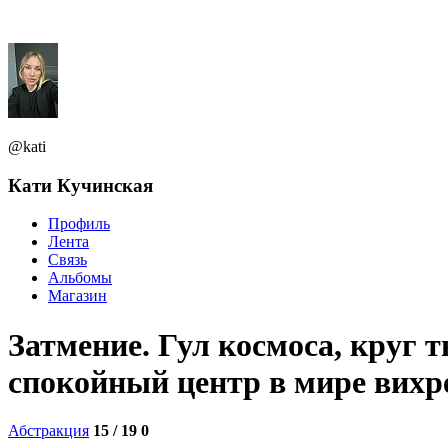
@kati
Кати Кучинская
Профиль
Лента
Связь
Альбомы
Магазин
Затмение. Гул космоса, круг 
спокойный центр в мире вихр
Абстракция
15 / 19
0