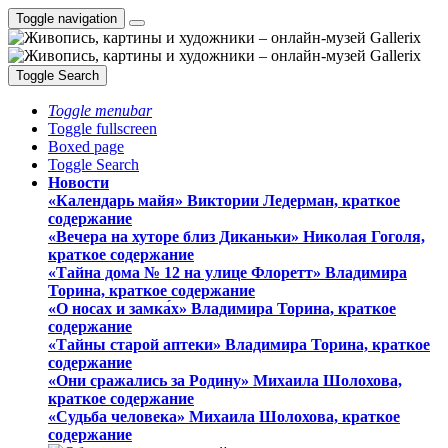
Toggle navigation
Toggle Search
Toggle menubar
Toggle fullscreen
Boxed page
Toggle Search
Новости
«Календарь майя» Виктории Ледерман, краткое
содержание
«Вечера на хуторе близ Диканьки» Николая Гоголя,
краткое содержание
«Тайна дома № 12 на улице Флоретт» Владимира
Торина, краткое содержание
«О носах и замка́х» Владимира Торина, краткое
содержание
«Тайны старой аптеки» Владимира Торина, краткое
содержание
«Они сражались за Родину» Михаила Шолохова,
краткое содержание
«Судьба человека» Михаила Шолохова, краткое
содержание