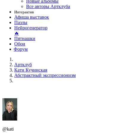
Новые альбомы
Все авторы Артклуба
Интерактив
Афиша выставок
Пазлы
Нейрогенератор
🔥
Пятнашки
Обои
Форум
Артклуб
Кати Кучинская
Абстрактный экспрессионизм
@kati