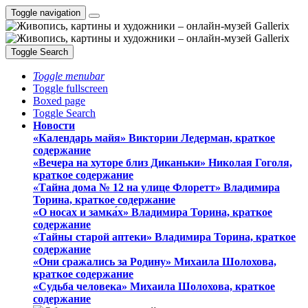
Toggle navigation
Toggle Search
Toggle menubar
Toggle fullscreen
Boxed page
Toggle Search
Новости
«Календарь майя» Виктории Ледерман, краткое
содержание
«Вечера на хуторе близ Диканьки» Николая Гоголя,
краткое содержание
«Тайна дома № 12 на улице Флоретт» Владимира
Торина, краткое содержание
«О носах и замка́х» Владимира Торина, краткое
содержание
«Тайны старой аптеки» Владимира Торина, краткое
содержание
«Они сражались за Родину» Михаила Шолохова,
краткое содержание
«Судьба человека» Михаила Шолохова, краткое
содержание