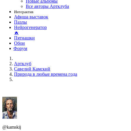
Новые альбомы
Все авторы Артклуба
Интерактив
Афиша выставок
Пазлы
Нейрогенератор
🔥
Пятнашки
Обои
Форум
Артклуб
Савелий Камский
Природа в любые времена года
@kamskij