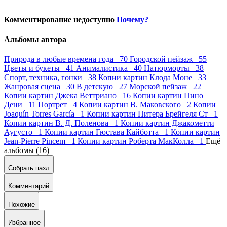
Комментирование недоступно
Почему?
Альбомы автора
Природа в любые времена года 70
Городской пейзаж 55
Цветы и букеты 41
Анималистика 40
Натюрморты 38
Спорт, техника, гонки 38
Копии картин Клода Моне 33
Жанровая сцена 30
В детскую 27
Морской пейзаж 22
Копии картин Джека Веттриано 16
Копии картин Пино
Дени 11
Портрет 4
Копии картин В. Маковского 2
Копии
Joaquín Torres García 1
Копии картин Питера Брейгеля Ст 1
Копии картин В. Д. Поленова 1
Копии картин Джакометти
Аугусто 1
Копии картин Гюстава Кайботта 1
Копии картин
Jean-Pierre Pincem 1
Копии картин Роберта МакКолла 1
Ещё
альбомы (16)
Собрать пазл
Комментарий
Похожие
Избранное