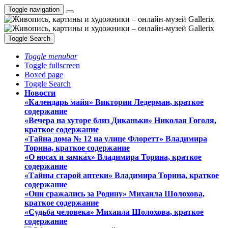
Toggle navigation
Toggle Search
Toggle menubar
Toggle fullscreen
Boxed page
Toggle Search
Новости
«Календарь майя» Виктории Ледерман, краткое
содержание
«Вечера на хуторе близ Диканьки» Николая Гоголя,
краткое содержание
«Тайна дома № 12 на улице Флоретт» Владимира
Торина, краткое содержание
«О носах и замка́х» Владимира Торина, краткое
содержание
«Тайны старой аптеки» Владимира Торина, краткое
содержание
«Они сражались за Родину» Михаила Шолохова,
краткое содержание
«Судьба человека» Михаила Шолохова, краткое
содержание