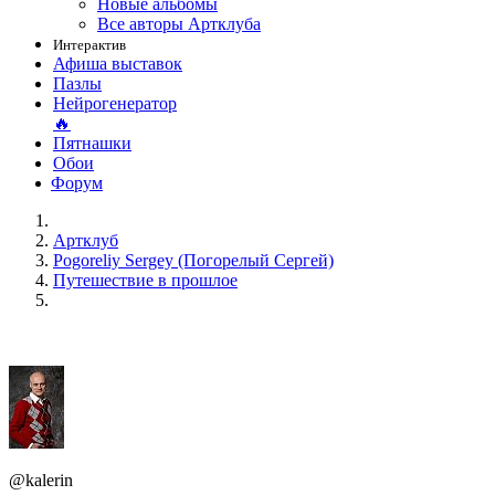
Новые альбомы
Все авторы Артклуба
Интерактив
Афиша выставок
Пазлы
Нейрогенератор
🔥
Пятнашки
Обои
Форум
Артклуб
Pogoreliy Sergey (Погорелый Сергей)
Путешествие в прошлое
@kalerin