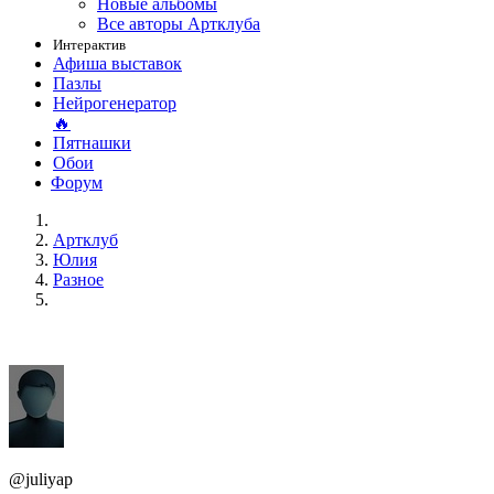
Новые альбомы
Все авторы Артклуба
Интерактив
Афиша выставок
Пазлы
Нейрогенератор
🔥
Пятнашки
Обои
Форум
Артклуб
Юлия
Разное
@juliyap