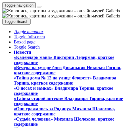
Toggle navigation
Toggle Search
Toggle menubar
Toggle fullscreen
Boxed page
Toggle Search
Новости
«Календарь майя» Виктории Ледерман, краткое
содержание
«Вечера на хуторе близ Диканьки» Николая Гоголя,
краткое содержание
«Тайна дома № 12 на улице Флоретт» Владимира
Торина, краткое содержание
«О носах и замка́х» Владимира Торина, краткое
содержание
«Тайны старой аптеки» Владимира Торина, краткое
содержание
«Они сражались за Родину» Михаила Шолохова,
краткое содержание
«Судьба человека» Михаила Шолохова, краткое
содержание